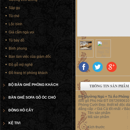
Sập gụ
Tủ chè
Lộc bình
Giá cắm ngà voi
Tủ bày đồ
Bình phong
Bàn làm việc của giám đốc
Đồ gỗ mỹ nghệ
Đồ trang trí phòng khách
BỘ BÀN GHẾ PHÒNG KHÁCH
THÔNG TIN SẢN PHẨM
Bộ Giường Ngủ + Tủ Áo Phòng 
BÀN GHẾ SOFA GỖ ÓC CHÓ
(Đồ gỗ Phú Hải ĐT 097269061
Phòng Cưới Đẹp, thiết kế độc đá
đẳng cấp ✓Giá Cả tốt nhất ✓Bảo
ĐỒNG HỒ CÂY
Tên sản phẩm
:
Mã sản phẩm
:
KỆ TIVI
Kích thước
: