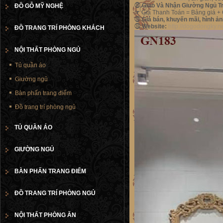
⓾
.Giao Và Nhận Giường Ngủ Tr
ĐỒ GỖ MỸ NGHỆ
☞
Giá Thanh Toán = Bảng giá 
⓾.
Giá bán, khuyến mãi, hình ả
⓾
.Website:
http://dogodongky.n
ĐỒ TRANG TRÍ PHÒNG KHÁCH
NỘI THẤT PHÒNG NGỦ
Tủ quần áo
Giường ngủ
Bàn phấn trang điểm
Đồ trang trí phòng ngủ
TỦ QUẦN ÁO
GIƯỜNG NGỦ
BÀN PHẤN TRANG ĐIỂM
ĐỒ TRANG TRÍ PHÒNG NGỦ
NỘI THẤT PHÒNG ĂN