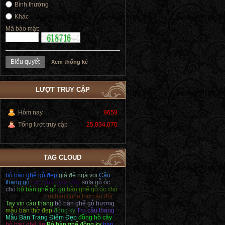
Bình thường
Khác
Mã bảo mật:
Xem thống kê
LƯỢT TRUY CẬP
Hôm nay
9659
Tổng lượt truy cập
25,034,070
TAG CLOUD
bộ bàn ghế gỗ đẹp
giá để ngà voi
Cầu
thang gỗ
bàn ghế giám đốc
sofa gỗ óc
chó
bộ bàn ghế gỗ gụ
bàn ghế gỗ óc chó
Dong Ho Cay
nơi bán cuốn thư câu đối
Tay vịn càu thang
bộ bàn ghế gỗ hương
mẫu bàn thờ đẹp
đồng kỵ
Trụ cầu thang
Mẫu Bàn Trang Điểm Đẹp
đồng hồ cây
bộ bàn ghế ăn
Bộ bàn ghế đồng kỵ
bàn