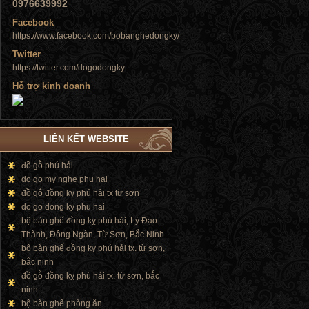
0976639992
Facebook
https://www.facebook.com/bobanghedongky/
Twitter
https://twitter.com/dogodongky
Tủ đứng
Hỗ trợ kinh doanh
LIÊN KẾT WEBSITE
đồ gỗ phú hải
Tủ đứng
do go my nghe phu hai
đồ gỗ đồng kỵ phú hải tx từ sơn
do go dong ky phu hai
bộ bàn ghế đồng kỵ phú hải, Lý Đạo
Thành, Đông Ngàn, Từ Sơn, Bắc Ninh
bộ bàn ghế đồng kỵ phú hải tx. từ sơn,
bắc ninh
đồ gỗ đồng kỵ phú hải tx. từ sơn, bắc
ninh
bộ bàn ghế phòng ăn