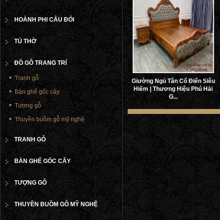
HOÀNH PHI CÂU ĐỐI
TỦ THỜ
ĐỒ GỖ TRANG TRÍ
Tranh gỗ
Giường Ngủ Tân Cổ Điển Siêu
Hiếm | Thương Hiệu Phú Hải
Bàn ghế gốc cây
G...
Tượng gỗ
Thuyền buồm gỗ mỹ nghệ
TRANH GỖ
BÀN GHẾ GỐC CÂY
TƯỢNG GỖ
THUYỀN BUỒM GỖ MỸ NGHỆ