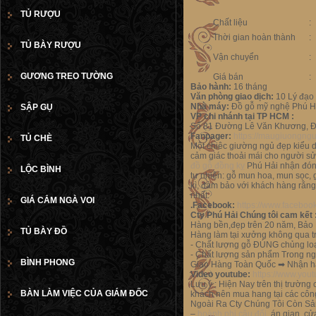
TỦ RƯỢU
Chất liệu
:
Thời gian hoàn thành
:
TỦ BÀY RƯỢU
Vận chuyển
:
GƯƠNG TREO TƯỜNG
Giá bán
:
Bảo hành:
16 tháng
Văn phòng giao dịch:
10 Lý đạo 
Nhà máy:
Đồ gỗ mỹ nghệ Phú Hả
SẬP GỤ
VP chi nhánh tại TP HCM :
Số 81 Đường Lê Văn Khương, Đ
Fanpager:
https://maugiuongng
TỦ CHÈ
Một chiêc giường ngủ đẹp kiểu dá
cảm giác thoải mái cho người s
đồ gỗ đồng kỵ
Phú Hải nhận đóng 
LỘC BÌNH
tự nhiên: gỗ mun hoa, mun sọc, gỗ
kì, đảm bảo với khách hàng rằ
nhất.
GIÁ CẮM NGÀ VOI
.Facebook:
https://www.facebo
Cty Phú Hải Chúng tôi cam kết 
Hàng bền,đẹp trên 20 năm, Bảo 
TỦ BÀY ĐỒ
Hàng làm tại xưởng không qua tr
- Chất lượng gỗ ĐÚNG chủng lo
- Chất lượng sản phẩm Trong ng
BÌNH PHONG
Giao Hàng Toàn Quốc ➡ Nhận hà
Video youtube:
https://www.yo
Lưu ý : Hiện Nay trên thị trường
BÀN LÀM VIỆC CỦA GIÁM ĐỐC
khách nên mua hang tại các công
Ngoài Ra Cty Chúng Tôi Còn S
–
hoành phi câu đối
, án gian, c