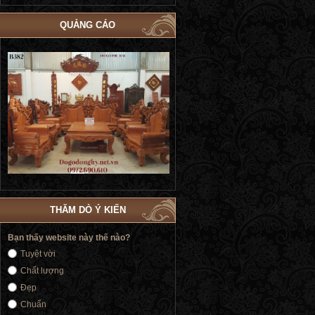
QUẢNG CÁO
Bộ Giường Ngủ Tủ Áo Phòng Cưới Đẹp
Giường Ngủ Victoria Tân Cổ Điển
4
| Đồ Gỗ Phú Hải GN183
Vàng | Đồ Gỗ Phú Hải GN176
THĂM DÒ Ý KIẾN
Bạn thấy website này thế nào?
Tuyệt vời
Chất lượng
Đẹp
Chuẩn