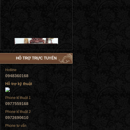
Tủ đứng
HỖ TRỢ TRỰC TUYẾN
Hotline
0948360168
Hỗ trợ kỹ thuật
Tủ đứng
Phone kĩ thuật 1
0977559168
Phone kĩ thuật 2
0972690610
Tủ đứng
Phone tư vấn