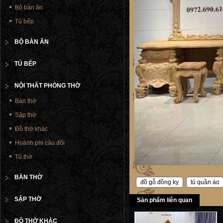
Bộ bàn ăn
Tủ bếp
BỘ BÀN ĂN
TỦ BẾP
NỘI THẤT PHÒNG THỜ
Bàn thờ
Sập thờ
Đồ thờ khác
Hoành phi câu đối
Tủ thờ
BÀN THỜ
đồ gỗ đồng kỵ
tủ quần áo
SẬP THỜ
Sản phẩm liên quan
ĐỒ THỜ KHÁC