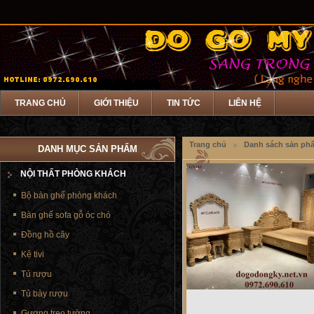
TRANG CHỦ
GIỚI THIỆU
TIN TỨC
LIÊN HỆ
Trang chủ
Danh sách sản ph
DANH MỤC SẢN PHẨM
NỘI THẤT PHÒNG KHÁCH
Bộ bàn ghế phòng khách
Bàn ghế sofa gỗ óc chó
Đồng hồ cây
Kệ tivi
Tủ rượu
Tủ bày rượu
Gương treo tường