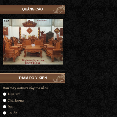
QUẢNG CÁO
Bộ Giường Ngủ Tủ Áo Phòng Cưới Đẹp
Giường Ngủ Victoria Tân Cổ Điển
4
| Đồ Gỗ Phú Hải GN183
Vàng | Đồ Gỗ Phú Hải GN176
THĂM DÒ Ý KIẾN
Bạn thấy website này thế nào?
Tuyệt vời
Chất lượng
Đẹp
Chuẩn