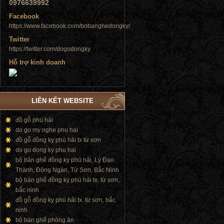
0976639992
Tủ đứng
Facebook
https://www.facebook.com/bobanghedongky/
Twitter
https://twitter.com/dogodongky
Hỗ trợ kinh doanh
Tủ đứng
LIÊN KẾT WEBSITE
đồ gỗ phú hải
do go my nghe phu hai
Tủ đứng
đồ gỗ đồng kỵ phú hải tx từ sơn
do go dong ky phu hai
bộ bàn ghế đồng kỵ phú hải, Lý Đạo
Thành, Đông Ngàn, Từ Sơn, Bắc Ninh
bộ bàn ghế đồng kỵ phú hải tx. từ sơn,
bắc ninh
đồ gỗ đồng kỵ phú hải tx. từ sơn, bắc
ninh
bộ bàn ghế phòng ăn