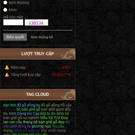
Bình thường
Khác
Mã bảo mật:
Xem thống kê
LƯỢT TRUY CẬP
Hôm nay
9367
Tổng lượt truy cập
25,033,778
TAG CLOUD
bàn thờ
đồ gỗ đồng kỵ
đồ gỗ
đồng hồ cây
Sập Gụ
bộ bàn ghế gỗ
bàn ghế giám đốc
lộc bình
Dong Ho Cay
Đôi lọ lộc bình
bộ
bàn ghế gỗ nu nghiến
Mẫu Kệ TiVi Đẹp
lan can cầu thang
bộ bàn ghế gỗ đẹp
Bộ
bàn ghế đồng kỵ
giường ngủ
Trụ cầu
thang
đồng hồ máy cơ
bàn phấn trang
điểm
Bộ hoành phi câu đối