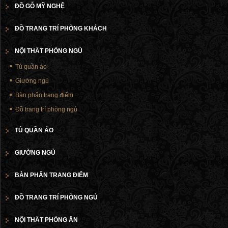
ĐỒ GỖ MỸ NGHỆ
ĐỒ TRANG TRÍ PHÒNG KHÁCH
NỘI THẤT PHÒNG NGỦ
Tủ quần áo
Giường ngủ
Bàn phấn trang điểm
Đồ trang trí phòng ngủ
TỦ QUẦN ÁO
GIƯỜNG NGỦ
BÀN PHẤN TRANG ĐIỂM
ĐỒ TRANG TRÍ PHÒNG NGỦ
NỘI THẤT PHÒNG ĂN