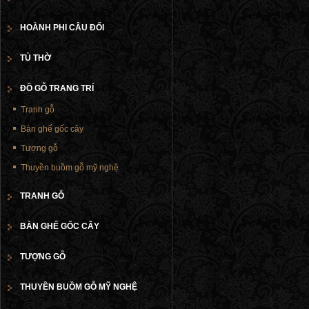
HOÀNH PHI CÂU ĐỐI
TỦ THỜ
ĐỒ GỖ TRANG TRÍ
Tranh gỗ
Bàn ghế gốc cây
Tượng gỗ
Thuyền buồm gỗ mỹ nghệ
TRANH GỖ
BÀN GHẾ GỐC CÂY
TƯỢNG GỖ
THUYỀN BUỒM GỖ MỸ NGHỆ