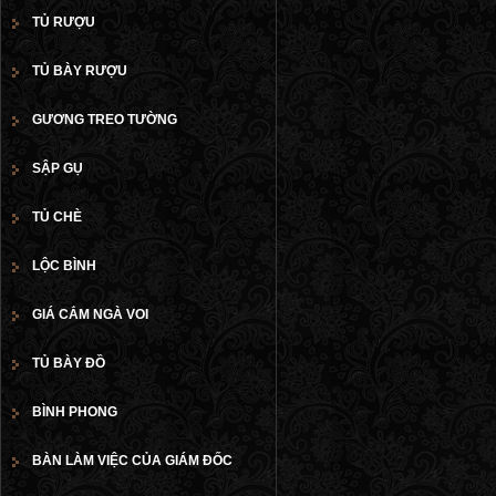
TỦ RƯỢU
TỦ BÀY RƯỢU
GƯƠNG TREO TƯỜNG
SẬP GỤ
TỦ CHÈ
LỘC BÌNH
GIÁ CẮM NGÀ VOI
TỦ BÀY ĐỒ
BÌNH PHONG
BÀN LÀM VIỆC CỦA GIÁM ĐỐC