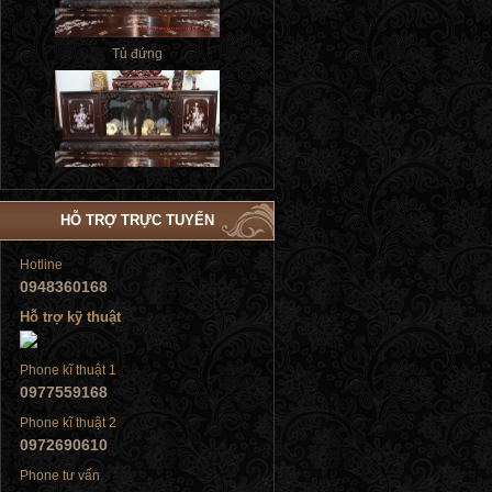
HỖ TRỢ TRỰC TUYẾN
Tủ đứng
Hotline
0948360168
Hỗ trợ kỹ thuật
Tủ đứng
Phone kĩ thuật 1
0977559168
Phone kĩ thuật 2
0972690610
Phone tư vấn