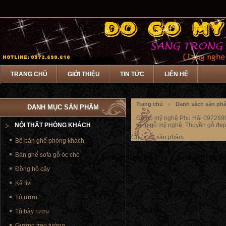
TRANG CHỦ
GIỚI THIỆU
TIN TỨC
LIÊN HỆ
Trang chủ
Danh sách sản ph
DANH MỤC SẢN PHẨM
Đồ gỗ mỹ nghệ Phu Hải 0972690
NỘI THẤT PHÒNG KHÁCH
tặng gỗ mỹ nghệ, Thuyền gỗ đẹp
Chưa có sản phẩm ...
Bộ bàn ghế phòng khách
Bàn ghế sofa gỗ óc chó
Đồng hồ cây
Kệ tivi
Tủ rượu
Tủ bày rượu
Gương treo tường