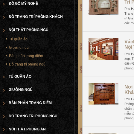
Trí
ĐỒ GỖ MỸ NGHỆ
Phu H
Trang 
ĐỒ TRANG TRÍ PHÒNG KHÁCH
✅ Giá 
các mẫ
NỘI THẤT PHÒNG NGỦ
Tủ quần áo
Vác
Nội
Giường ngủ
Phu H
Bàn phấn trang điểm
đẹp, T
đãi ✅G
Đồ trang trí phòng ngủ
phòng 
TỦ QUẦN ÁO
Nơi
GIƯỜNG NGỦ
Khá
Phu H
BÀN PHẤN TRANG ĐIỂM
Phòng
chắn ✓
mẫu tủ
ĐỒ TRANG TRÍ PHÒNG NGỦ
phòng
NỘI THẤT PHÒNG ĂN