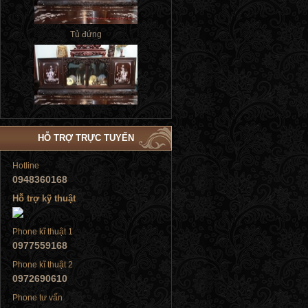
HỖ TRỢ TRỰC TUYẾN
Tủ đứng
Hotline
0948360168
Hỗ trợ kỹ thuật
Tủ đứng
Phone kĩ thuật 1
0977559168
Phone kĩ thuật 2
0972690610
Phone tư vấn