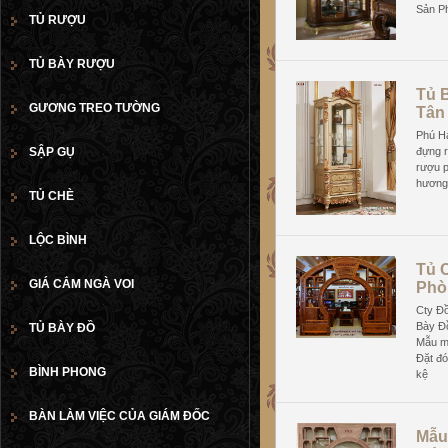
Sản P
TỦ RƯỢU
TỦ BÀY RƯỢU
Tủ 
GƯƠNG TREO TƯỜNG
Tân
Phú Hả
SẬP GỤ
đựng r
rượu p
hương,
TỦ CHÈ
LỘC BÌNH
Tủ 
GIÁ CẮM NGÀ VOI
Phò
Cty Đ
Bày Đ
TỦ BÀY ĐỒ
Mẫu mã
Đặt đó
BÌNH PHONG
kệ
BÀN LÀM VIỆC CỦA GIÁM ĐỐC
Mẫu