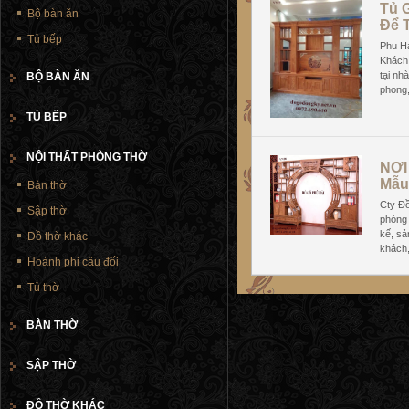
Tủ 
Bộ bàn ăn
Để 
Tủ bếp
Phu H
Khách,
tại nh
BỘ BÀN ĂN
phong,
TỦ BẾP
NỘI THẤT PHÒNG THỜ
NƠI
Mẫu
Bàn thờ
Cty Đ
Sập thờ
phòng 
kế, sả
Đồ thờ khác
khách
Hoành phi câu đối
Tủ thờ
BÀN THỜ
SẬP THỜ
ĐỒ THỜ KHÁC