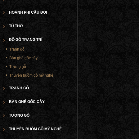
HOÀNH PHI CÂU ĐỐI
TỦ THỜ
ĐỒ GỖ TRANG TRÍ
Tranh gỗ
Bàn ghế gốc cây
Tượng gỗ
Thuyền buồm gỗ mỹ nghệ
TRANH GỖ
BÀN GHẾ GỐC CÂY
TƯỢNG GỖ
THUYỀN BUỒM GỖ MỸ NGHỆ