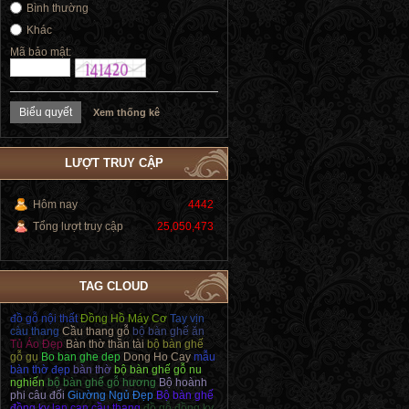
Bình thường
Khác
Mã bảo mật:
Xem thống kê
LƯỢT TRUY CẬP
Hôm nay
4442
Tổng lượt truy cập
25,050,473
TAG CLOUD
đồ gỗ nội thất
Đồng Hồ Máy Cơ
Tay vịn
càu thang
Cầu thang gỗ
bộ bàn ghế ăn
Tủ Áo Đẹp
Bàn thờ thần tài
bộ bàn ghế
gỗ gụ
Bo ban ghe dep
Dong Ho Cay
mẫu
bàn thờ đẹp
bàn thờ
bộ bàn ghế gỗ nu
nghiến
bộ bàn ghế gỗ hương
Bộ hoành
phi câu đối
Giường Ngủ Đẹp
Bộ bàn ghế
đồng kỵ
lan can cầu thang
đồ gỗ đồng kỵ