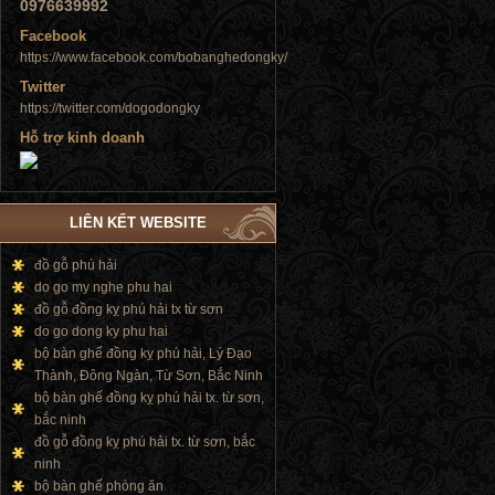
0976639992
Tủ đứng
Facebook
https://www.facebook.com/bobanghedongky/
Twitter
https://twitter.com/dogodongky
Hỗ trợ kinh doanh
Tủ đứng
LIÊN KẾT WEBSITE
đồ gỗ phú hải
do go my nghe phu hai
Tủ đứng
đồ gỗ đồng kỵ phú hải tx từ sơn
do go dong ky phu hai
bộ bàn ghế đồng kỵ phú hải, Lý Đạo
Thành, Đông Ngàn, Từ Sơn, Bắc Ninh
bộ bàn ghế đồng kỵ phú hải tx. từ sơn,
bắc ninh
đồ gỗ đồng kỵ phú hải tx. từ sơn, bắc
ninh
bộ bàn ghế phòng ăn