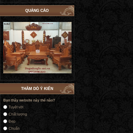
QUẢNG CÁO
Bộ Giường Cô Dâu Dát Vàng | Giường
Bộ Giường Ngủ Tủ Áo Phòng Cướ
Cưới Nữ Hoàng Siêu Sang Trọng GN184
| Đồ Gỗ Phú Hải GN183
THĂM DÒ Ý KIẾN
Bạn thấy website này thế nào?
Tuyệt vời
Chất lượng
Đẹp
Chuẩn