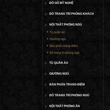
ĐỒ GỖ MỸ NGHỆ
ĐỒ TRANG TRÍ PHÒNG KHÁCH
NỘI THẤT PHÒNG NGỦ
Tủ quần áo
Giường ngủ
Bàn phấn trang điểm
Đồ trang trí phòng ngủ
TỦ QUẦN ÁO
GIƯỜNG NGỦ
BÀN PHẤN TRANG ĐIỂM
ĐỒ TRANG TRÍ PHÒNG NGỦ
NỘI THẤT PHÒNG ĂN