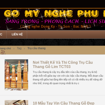
ỨC
LIÊN HỆ
Tag
Trụ cầu thang
rang chủ
Nơi Thiết Kế Và Thi Công Trụ Cầu
Thang Gỗ Lim TCT03
Trụ cầu thang là cây trụ đầu tiên của cầu thang, trụ là bộ
phận kết nối giữa tay vịn với các bậc cầu thang. Mỗi đoạn cầu
thang nối giữa hai tầng liên tiếp sẽ có rất nhiều trụ để nâng đỡ
như thế, trong đó quan trọng nhất là trụ c
10 Mẫu Tay Vịn Cầu Thang Gỗ Đẹp