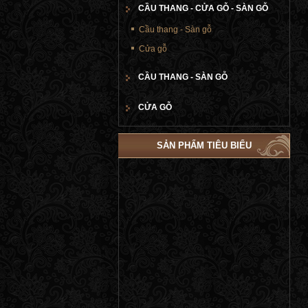
CẦU THANG - CỬA GỖ - SÀN GỖ
Cầu thang - Sàn gỗ
Cửa gỗ
CẦU THANG - SÀN GỖ
CỬA GỖ
SẢN PHẨM TIÊU BIỂU