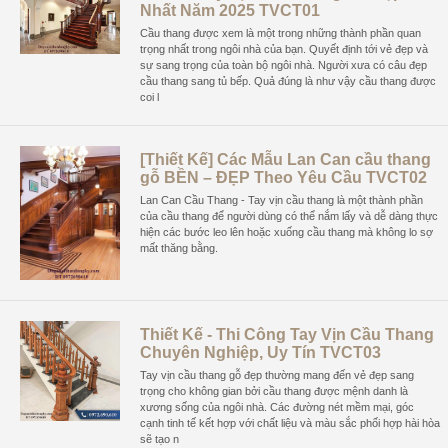
Nhất Năm 2025 TVCT01
Cầu thang được xem là một trong những thành phần quan
trọng nhất trong ngôi nhà của bạn. Quyết định tới vẻ đẹp và
sự sang trọng của toàn bộ ngôi nhà. Người xưa có câu đẹp
cầu thang sang tủ bếp. Quả đúng là như vậy cầu thang được
coi l
[Thiết Kế] Các Mẫu Lan Can cầu thang
gỗ BỀN – ĐẸP Theo Yêu Cầu TVCT02
Lan Can Cầu Thang - Tay vịn cầu thang là một thành phần
của cầu thang để người dùng có thể nắm lấy và dễ dàng thực
hiện các bước leo lên hoặc xuống cầu thang mà không lo sợ
mất thăng bằng.
Thiết Kế - Thi Công Tay Vịn Cầu Thang
Chuyên Nghiệp, Uy Tín TVCT03
Tay vịn cầu thang gỗ đẹp thường mang đến vẻ đẹp sang
trọng cho không gian bởi cầu thang được mệnh danh là
xương sống của ngôi nhà. Các đường nét mềm mại, góc
cạnh tinh tế kết hợp với chất liệu và màu sắc phối hợp hài hòa
sẽ tạo n