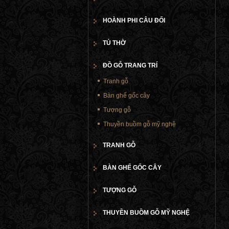
HOÀNH PHI CÂU ĐỐI
TỦ THỜ
ĐỒ GỖ TRANG TRÍ
Tranh gỗ
Bàn ghế gốc cây
Tượng gỗ
Thuyền buồm gỗ mỹ nghệ
TRANH GỖ
BÀN GHẾ GỐC CÂY
TƯỢNG GỖ
THUYỀN BUỒM GỖ MỸ NGHỆ