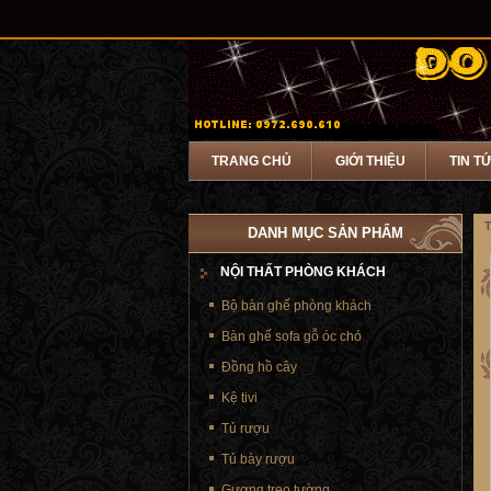
TRANG CHỦ
GIỚI THIỆU
TIN T
T
DANH MỤC SẢN PHẨM
NỘI THẤT PHÒNG KHÁCH
Bộ bàn ghế phòng khách
Bàn ghế sofa gỗ óc chó
Đồng hồ cây
Kệ tivi
Tủ rượu
Tủ bày rượu
Gương treo tường