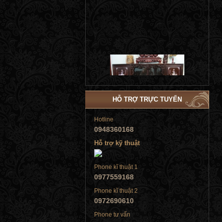
Tủ đứng
HỖ TRỢ TRỰC TUYẾN
Hotline
0948360168
Hỗ trợ kỹ thuật
Tủ đứng
Phone kĩ thuật 1
0977559168
Phone kĩ thuật 2
0972690610
Phone tư vấn
Tủ đứng