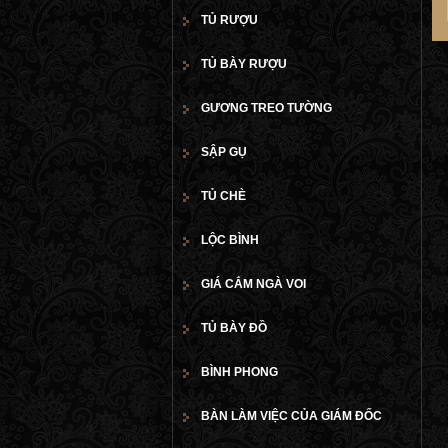
TỦ RƯỢU
TỦ BÀY RƯỢU
GƯƠNG TREO TƯỜNG
SẬP GỤ
TỦ CHÈ
LỘC BÌNH
GIÁ CẮM NGÀ VOI
TỦ BÀY ĐỒ
BÌNH PHONG
BÀN LÀM VIỆC CỦA GIÁM ĐỐC