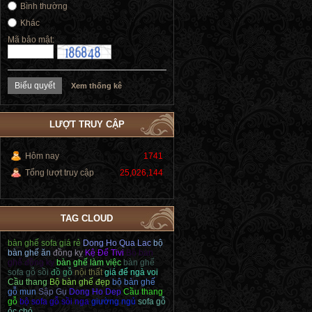
Bình thường
Khác
Mã bảo mật:
Xem thống kê
LƯỢT TRUY CẬP
Hôm nay
1741
Tổng lượt truy cập
25,026,144
TAG CLOUD
bàn ghế sofa giá rẻ
Dong Ho Qua Lac
bộ
bàn ghế ăn
đồng kỵ
Kệ Để Tivi
Bộ bàn
ghế đồng kỵ
bàn ghế làm việc
bàn ghế
sofa gỗ sồi
đồ gỗ
nội thất
giá để ngà voi
Cầu thang
Bộ bàn ghế đẹp
bộ bàn ghế
gỗ mun
Sập Gụ
Dong Ho Dep
Cầu thang
gỗ
bộ sofa gỗ sồi nga
giường ngủ
sofa gỗ
óc chó