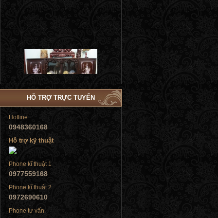
Tủ đứng
HỖ TRỢ TRỰC TUYẾN
Hotline
0948360168
Tủ đứng
Hỗ trợ kỹ thuật
Phone kĩ thuật 1
0977559168
Phone kĩ thuật 2
0972690610
Tủ đứng
Phone tư vấn