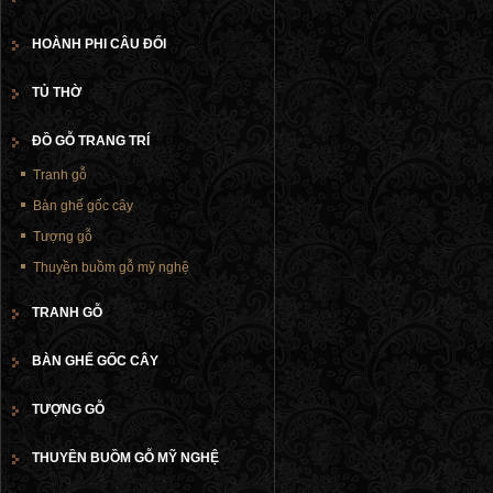
HOÀNH PHI CÂU ĐỐI
TỦ THỜ
ĐỒ GỖ TRANG TRÍ
Tranh gỗ
Bàn ghế gốc cây
Tượng gỗ
Thuyền buồm gỗ mỹ nghệ
TRANH GỖ
BÀN GHẾ GỐC CÂY
TƯỢNG GỖ
THUYỀN BUỒM GỖ MỸ NGHỆ