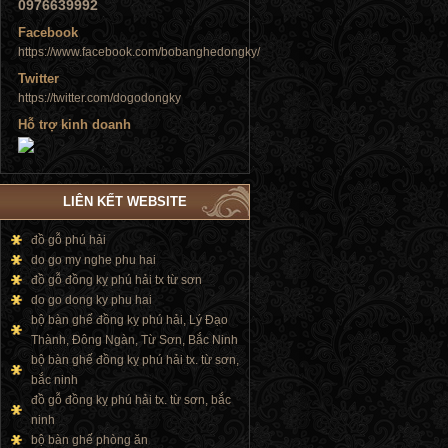
0976639992
Facebook
https://www.facebook.com/bobanghedongky/
Twitter
Tủ đứng
https://twitter.com/dogodongky
Hỗ trợ kinh doanh
LIÊN KẾT WEBSITE
Tủ đứng
đồ gỗ phú hải
do go my nghe phu hai
đồ gỗ đồng kỵ phú hải tx từ sơn
do go dong ky phu hai
bộ bàn ghế đồng kỵ phú hải, Lý Đạo
Thành, Đông Ngàn, Từ Sơn, Bắc Ninh
bộ bàn ghế đồng kỵ phú hải tx. từ sơn,
bắc ninh
đồ gỗ đồng kỵ phú hải tx. từ sơn, bắc
ninh
bộ bàn ghế phòng ăn