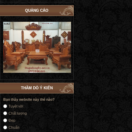
QUẢNG CÁO
Bộ Giường Ngủ Tủ Áo Phòng Cưới Đẹp
Giường Ngủ Victoria Tân Cổ Điển
4
| Đồ Gỗ Phú Hải GN183
Vàng | Đồ Gỗ Phú Hải GN176
THĂM DÒ Ý KIẾN
Bạn thấy website này thế nào?
Tuyệt vời
Chất lượng
Đẹp
Chuẩn