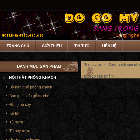
TRANG CHỦ
GIỚI THIỆU
TIN TỨC
LIÊN HỆ
Trang chủ
Danh sách sản ph
DANH MỤC SẢN PHẨM
Chưa có sản phẩm ...
NỘI THẤT PHÒNG KHÁCH
Bộ bàn ghế phòng khách
Bàn ghế sofa gỗ óc chó
Đồng hồ cây
Kệ tivi
Tủ rượu
Tủ bày rượu
Gương treo tường