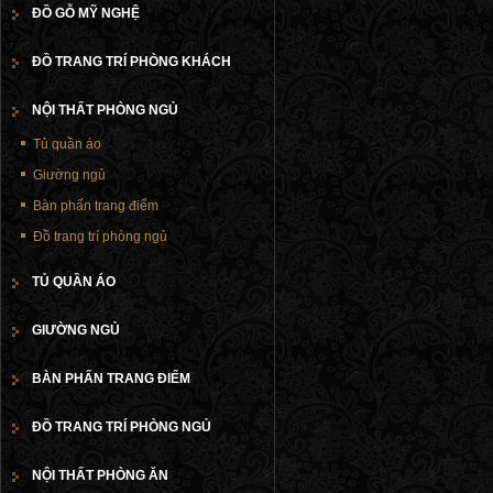
ĐỒ GỖ MỸ NGHỆ
ĐỒ TRANG TRÍ PHÒNG KHÁCH
NỘI THẤT PHÒNG NGỦ
Tủ quần áo
Giường ngủ
Bàn phấn trang điểm
Đồ trang trí phòng ngủ
TỦ QUẦN ÁO
GIƯỜNG NGỦ
BÀN PHẤN TRANG ĐIỂM
ĐỒ TRANG TRÍ PHÒNG NGỦ
NỘI THẤT PHÒNG ĂN