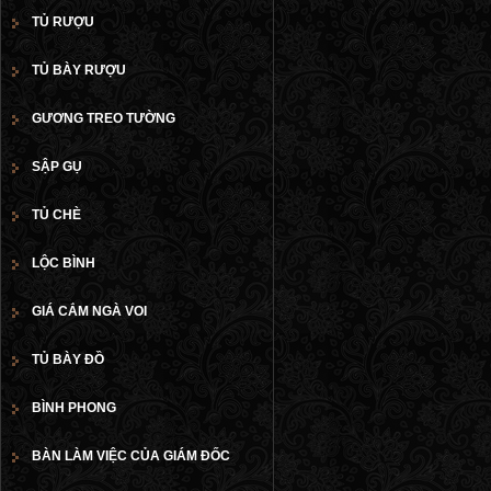
TỦ RƯỢU
TỦ BÀY RƯỢU
GƯƠNG TREO TƯỜNG
SẬP GỤ
TỦ CHÈ
LỘC BÌNH
GIÁ CẮM NGÀ VOI
TỦ BÀY ĐỒ
BÌNH PHONG
BÀN LÀM VIỆC CỦA GIÁM ĐỐC