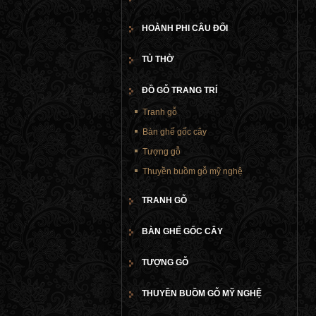
HOÀNH PHI CÂU ĐỐI
TỦ THỜ
ĐỒ GỖ TRANG TRÍ
Tranh gỗ
Bàn ghế gốc cây
Tượng gỗ
Thuyền buồm gỗ mỹ nghệ
TRANH GỖ
BÀN GHẾ GỐC CÂY
TƯỢNG GỖ
THUYỀN BUỒM GỖ MỸ NGHỆ