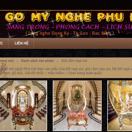
ỨC
LIÊN HỆ
Giá cắm ngà voi
rang chủ
Danh sách sản phẩm
ồ gỗ mỹ nghệ Phú Hải Bán các mẫu Giá Đỡ ngà voi, giá cắm ngà voi, Bệ Đỡ ngà v
ỗ mun, gỗ trắc, Giá tốt nhất ✅ mẫu hiếm ✅ Giao hàng toàn quốc