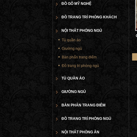
ĐỒ GỖ MỸ NGHỆ
ĐỒ TRANG TRÍ PHÒNG KHÁCH
NỘI THẤT PHÒNG NGỦ
Tủ quần áo
Giường ngủ
Bàn phấn trang điểm
Đồ trang trí phòng ngủ
TỦ QUẦN ÁO
GIƯỜNG NGỦ
BÀN PHẤN TRANG ĐIỂM
ĐỒ TRANG TRÍ PHÒNG NGỦ
NỘI THẤT PHÒNG ĂN