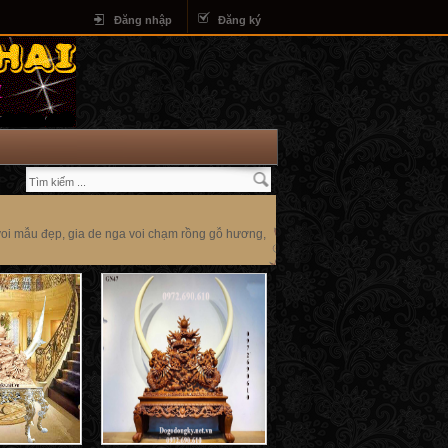
Đăng nhập
Đăng ký
oi mẫu đẹp, gia de nga voi chạm rồng gỗ hương,