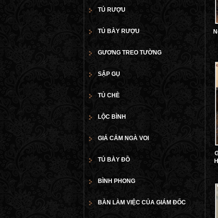
TỦ RƯỢU
TỦ BÀY RƯỢU
N
GƯƠNG TREO TƯỜNG
SẬP GỤ
TỦ CHÈ
LỘC BÌNH
GIÁ CẮM NGÀ VOI
G
TỦ BÀY ĐỒ
H
BÌNH PHONG
BÀN LÀM VIỆC CỦA GIÁM ĐỐC