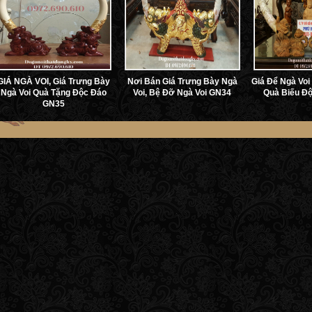
GIÁ NGÀ VOI, Giá Trưng Bày
Nơi Bán Giá Trưng Bày Ngà
Giá Để Ngà Voi
Ngà Voi Quà Tặng Độc Đáo
Voi, Bệ Đỡ Ngà Voi GN34
Quà Biếu Độ
GN35