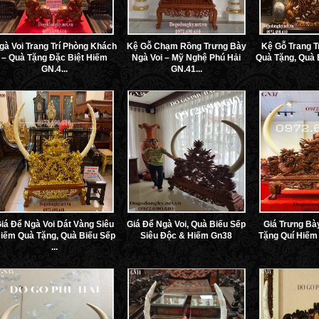
gà Voi Trang Trí Phòng Khách
Kệ Gỗ Chạm Rồng Trưng Bày
Kệ Gỗ Trang T
– Quà Tặng Đặc Biệt Hiếm
Ngà Voi – Mỹ Nghệ Phú Hải
Quà Tặng, Quà 
GN.4...
GN.41...
iá Để Ngà Voi Dát Vàng Siêu
Giá Để Ngà Voi, Quà Biếu Sếp
Giá Trưng Bà
iếm Quà Tặng, Quà Biếu Sếp
Siêu Độc & Hiếm Gn38
Tặng Quí Hiếm
...