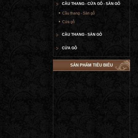
CẦU THANG - CỬA GỖ - SÀN GỖ
Cầu thang - Sàn gỗ
Cửa gỗ
CẦU THANG - SÀN GỖ
CỬA GỖ
SẢN PHẨM TIÊU BIỂU