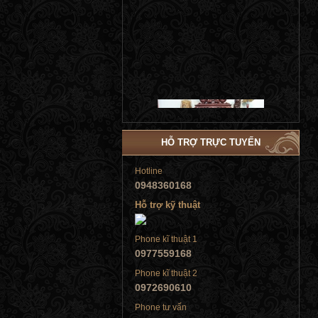
Tủ đứng
HỖ TRỢ TRỰC TUYẾN
Hotline
0948360168
Hỗ trợ kỹ thuật
Tủ đứng
Phone kĩ thuật 1
0977559168
Phone kĩ thuật 2
0972690610
Phone tư vấn
Tủ đứng