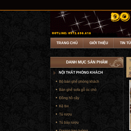
TRANG CHỦ
GIỚI THIỆU
TIN T
T
DANH MỤC SẢN PHẨM
Đ
NỘI THẤT PHÒNG KHÁCH
g
Bộ bàn ghế phòng khách
Bàn ghế sofa gỗ óc chó
Đồng hồ cây
Kệ tivi
Tủ rượu
Tủ bày rượu
Gương treo tường