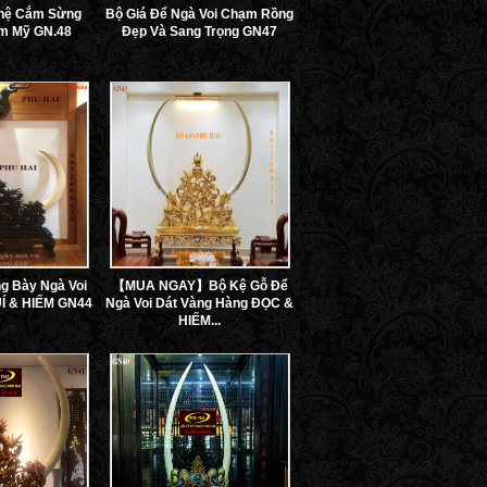
hệ Cắm Sừng
Bộ Giá Để Ngà Voi Chạm Rồng
am Mỹ GN.48
Đẹp Và Sang Trọng GN47
g Bày Ngà Voi
【MUA NGAY】Bộ Kệ Gỗ Để
Í & HIẾM GN44
Ngà Voi Dát Vàng Hàng ĐỌC &
HIẾM...