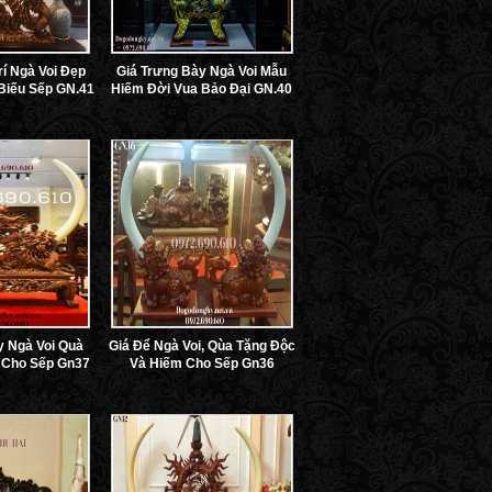
rí Ngà Voi Đẹp
Giá Trưng Bày Ngà Voi Mẫu
Biếu Sếp GN.41
Hiếm Đời Vua Bảo Đại GN.40
y Ngà Voi Quà
Giá Để Ngà Voi, Qùa Tặng Độc
 Cho Sếp Gn37
Và Hiếm Cho Sếp Gn36