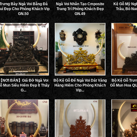
Trưng Bày Ngà Voi Bằng Đá
Ngà Voi Nhân Tạo Cmposite
Kệ Gỗ Mỹ Ng
uí Đẹp Cho Phòng Khách Vip
Trang Trí Phòng Khách Đẹp
Trâu, Bò N
GN.50
GN.49
【NƠI BÁN】Giá Đỡ Ngà Voi
Bộ Kệ Gỗ Để Ngà Voi Dát Vàng
Bộ Kệ Gỗ Trưn
ỗ Mun Siêu Hiếm Đẹp Ít Thấy
Hàng Hiếm Cho Phòng Khách
Gỗ Mun Hoa QU
G...
Vip...