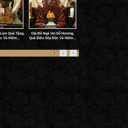
 Làm Quà Tặng,
Giá Để Ngà Voi Gỗ Hương,
c Và Hiếm...
Quà Biếu Sếp Độc Và Hiếm...
1
2
3