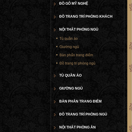
ĐỒ GỖ MỸ NGHỆ
ĐỒ TRANG TRÍ PHÒNG KHÁCH
NỘI THẤT PHÒNG NGỦ
Tủ quần áo
Giường ngủ
Bàn phấn trang điểm
Đồ trang trí phòng ngủ
TỦ QUẦN ÁO
GIƯỜNG NGỦ
BÀN PHẤN TRANG ĐIỂM
ĐỒ TRANG TRÍ PHÒNG NGỦ
NỘI THẤT PHÒNG ĂN