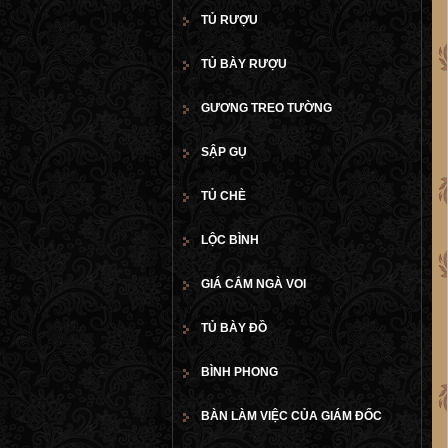
TỦ RƯỢU
TỦ BÀY RƯỢU
GƯƠNG TREO TƯỜNG
SẬP GỤ
TỦ CHÈ
LỘC BÌNH
GIÁ CẮM NGÀ VOI
TỦ BÀY ĐỒ
BÌNH PHONG
BÀN LÀM VIỆC CỦA GIÁM ĐỐC