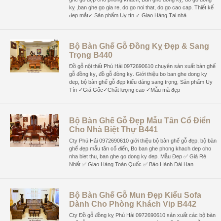
kỵ ,ban ghe go gia re, do go noi that, do go cao cap. Thiết kế
đẹp mắt✓ Sản phẩm Uy tín ✓ Giao Hàng Tại nhà
Bộ Bàn Ghế Gỗ Đồng Kỵ Đẹp & Sang
Trọng B440
Đồ gỗ nội thất Phú Hải 0972690610 chuyên sản xuất bàn ghế
gỗ đồng kỵ, đồ gỗ đòng kỵ. Giới thiệu bo ban ghe dong ky
dep, bộ bàn ghế gỗ đẹp kiểu dáng sang trọng, Sản phẩm Uy
Tín ✓Giá Gốc✓Chất lượng cao ✓Mẫu mã đẹp
Bộ Bàn Ghế Gỗ Đẹp Mẫu Tân Cổ Điển
Cho Nhà Biệt Thự B441
Cty Phú Hải 0972690610 giới thiệu bộ bàn ghế gỗ đẹp, bộ bàn
ghế đẹp mẫu tân cổ điển, Bo ban ghe phong khach dep cho
nha biet thu, ban ghe go dong ky dẹp. Mẫu Đẹp ✅ Giá Rẻ
Nhất ✅ Giao Hàng Toàn Quốc ✅ Bảo Hành Dài Hạn
Bộ Bàn Ghế Gỗ Mun Đẹp Kiểu Sofa
Dành Cho Phòng Khách Vip B442
Cty Đồ gỗ đồng kỵ Phú Hải 0972690610 sản xuất các bộ bàn