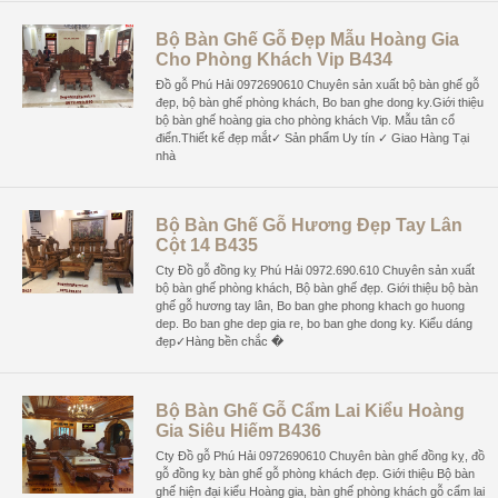
Bộ Bàn Ghế Gỗ Đẹp Mẫu Hoàng Gia
Cho Phòng Khách Vip B434
Đồ gỗ Phú Hải 0972690610 Chuyên sản xuất bộ bàn ghế gỗ
đẹp, bộ bàn ghế phòng khách, Bo ban ghe dong ky.Giới thiệu
bộ bàn ghế hoàng gia cho phòng khách Vip. Mẫu tân cổ
điển.Thiết kế đẹp mắt✓ Sản phẩm Uy tín ✓ Giao Hàng Tại
nhà
Bộ Bàn Ghế Gỗ Hương Đẹp Tay Lân
Cột 14 B435
Cty Đồ gỗ đồng kỵ Phú Hải 0972.690.610 Chuyên sản xuất
bộ bàn ghế phòng khách, Bộ bàn ghế đẹp. Giới thiệu bộ bàn
ghế gỗ hương tay lân, Bo ban ghe phong khach go huong
dep. Bo ban ghe dep gia re, bo ban ghe dong ky. Kiểu dáng
đẹp✓Hàng bền chắc �
Bộ Bàn Ghế Gỗ Cẩm Lai Kiểu Hoàng
Gia Siêu Hiếm B436
Cty Đồ gỗ Phú Hải 0972690610 Chuyên bàn ghế đồng kỵ, đồ
gỗ đồng kỵ bàn ghế gỗ phòng khách đẹp. Giới thiệu Bộ bàn
ghế hiện đại kiểu Hoàng gia, bàn ghế phòng khách gỗ cẩm lai