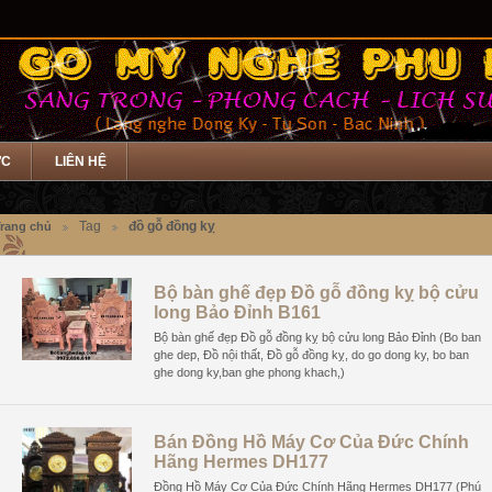
ỨC
LIÊN HỆ
Tag
đồ gỗ đồng kỵ
rang chủ
Bộ bàn ghế đẹp Đồ gỗ đồng kỵ bộ cửu
long Bảo Đỉnh B161
Bộ bàn ghế đẹp Đồ gỗ đồng kỵ bộ cửu long Bảo Đỉnh (Bo ban
ghe dep, Đồ nội thất, Đồ gỗ đồng kỵ, do go dong ky, bo ban
ghe dong ky,ban ghe phong khach,)
Bán Đồng Hồ Máy Cơ Của Đức Chính
Hãng Hermes DH177
Đồng Hồ Máy Cơ Của Đức Chính Hãng Hermes DH177 (Phú