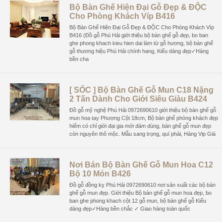
Bộ Bàn Ghế Hiện Đại Gỗ Đẹp & ĐỘC
Cho Phòng Khách Víp B416
Bộ Bàn Ghế Hiện Đại Gỗ Đẹp & ĐỘC Cho Phòng Khách Víp
B416 (Đồ gỗ Phú Hải giới thiệu bộ bàn ghế gỗ đẹp, bo ban
ghe phong khach kieu hien dai làm từ gỗ hương, bộ bàn ghế
gỗ thương hiệu Phú Hải chính hang, Kiểu dáng đẹp✓Hàng
bền cha
[ SỐC ] Bộ Bàn Ghế Gỗ Mun C18 Nặng
2 Tấn Dành Cho Giới Siêu Giàu B424
Đồ gỗ mỹ nghệ Phú Hải 0972690610 giới thiệu bộ bàn ghế gỗ
mun hoa tay Phượng Cột 18cm, Bộ bàn ghế phòng khách đẹp
hiếm có chỉ giới đại gia mới đám dùng, bàn ghế gỗ mun đẹp
còn nguyên thô mộc. Mẫu sang trọng, quí phái, Hàng Vip Giá
Nơi Bán Bộ Bàn Ghế Gỗ Mun Hoa C12
Bộ 10 Món B426
Đồ gỗ đồng kỵ Phú Hải 0972690610 nơi sản xuất các bộ bàn
ghế gỗ mun đẹp. Giới thiệu Bộ bàn ghế gỗ mun hoa đẹp, bo
ban ghe phong khach cột 12 gỗ mun, bộ bàn ghế gỗ Kiểu
dáng đẹp✓Hàng bền chắc ✓ Giao hàng toàn quốc