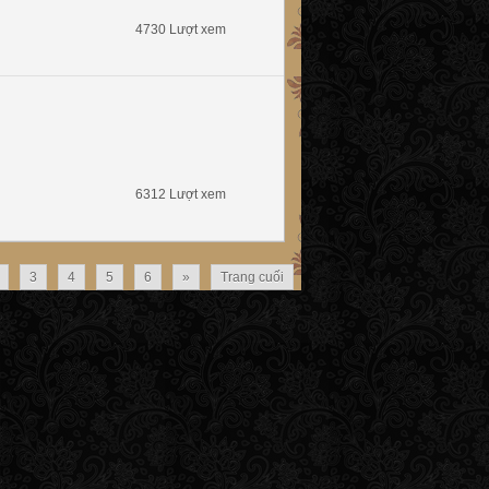
4730 Lượt xem
6312 Lượt xem
3
4
5
6
»
Trang cuối