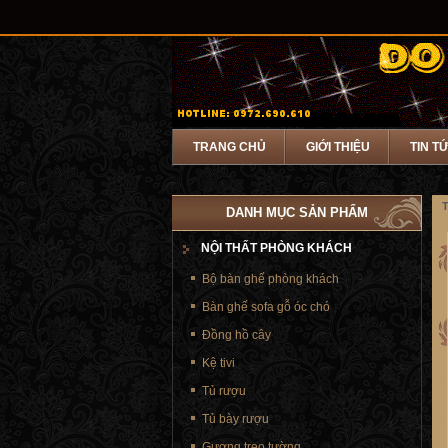
TRANG CHỦ
GIỚI THIỆU
TIN T
T
DANH MỤC SẢN PHẨM
NỘI THẤT PHÒNG KHÁCH
Bộ bàn ghế phòng khách
Bàn ghế sofa gỗ óc chó
Đồng hồ cây
Kệ tivi
Tủ rượu
Tủ bày rượu
Gương treo tường