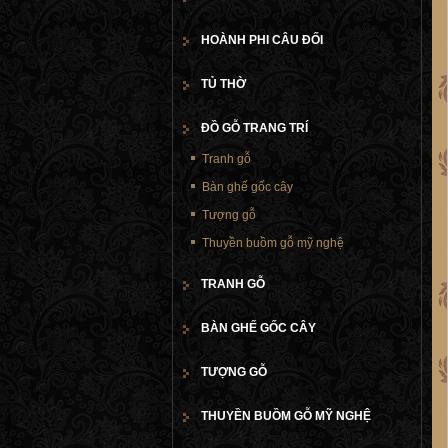
HOÀNH PHI CÂU ĐỐI
TỦ THỜ
ĐỒ GỖ TRANG TRÍ
Tranh gỗ
Bàn ghế gốc cây
Tượng gỗ
Thuyền buồm gỗ mỹ nghệ
TRANH GỖ
BÀN GHẾ GỐC CÂY
TƯỢNG GỖ
THUYỀN BUỒM GỖ MỸ NGHỆ