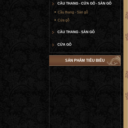
CẦU THANG - CỬA GỖ - SÀN GỖ
Cầu thang - Sàn gỗ
Cửa gỗ
CẦU THANG - SÀN GỖ
CỬA GỖ
SẢN PHẨM TIÊU BIỂU