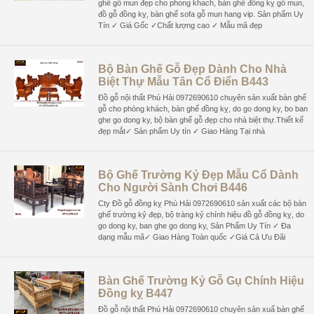
ghế gỗ mun đẹp cho phong khach, bàn ghế đồng kỵ gỗ mun,
đồ gỗ đồng kỵ, bàn ghế sofa gỗ mun hang vip. Sản phẩm Uy
Tín ✓ Giá Gốc ✓Chất lượng cao ✓ Mẫu mã đẹp
Bộ Bàn Ghế Gỗ Đẹp Dành Cho Nhà
Biệt Thự Mẫu Tân Cổ Điển B443
Đồ gỗ nội thất Phú Hải 0972690610 chuyên sản xuất bàn ghế
gỗ cho phòng khách, bàn ghế đồng kỵ, do go dong ky, bo ban
ghe go dong ky, bộ bàn ghế gỗ đẹp cho nhà biệt thự.Thiết kế
đẹp mắt✓ Sản phẩm Uy tín ✓ Giao Hàng Tại nhà
Bộ Ghế Trường Kỷ Đẹp Mẫu Cổ Dành
Cho Người Sành Chơi B446
Cty Đồ gỗ đồng kỵ Phú Hải 0972690610 sản xuất các bộ bàn
ghế trường kỷ đẹp, bộ tràng kỷ chính hiệu đồ gỗ đồng kỵ, do
go dong ky, ban ghe go dong ky, Sản Phẩm Uy Tín ✓ Đa
dạng mẫu mã✓ Giao Hàng Toàn quốc ✓Giá Cả Ưu Đãi
Bàn Ghế Trường Kỷ Gỗ Gụ Chính Hiệu
Đồng kỵ B447
Đồ gỗ nội thất Phú Hải 0972690610 chuyên sản xuấ bàn ghế