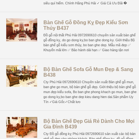
siêu quí hiếm. Chính Hãng Phú Hải ✓ Giá Cả Ưu Đãi �
Bàn Ghế Gỗ Đồng Kỵ Đẹp Kiểu Sơn
Thủy B437
Đồ gỗ nội thất Phú Hải 0972690610 chuyên sản xuất bàn ghế
gỗ đồng kỵ, do go dong ky,bo ban ghe dong ky. Giới thiệu Bộ
bàn ghế gỗ kiểu sơn thủy, bo ban ghe dep. Mẫu mã đẹp ✅
Khuyến mãi lớn ✅ Bảo hành dài hạn ✅ Giao hàng tận nơi
Bộ Bàn Ghế Sofa Gỗ Mun Đẹp & Sang
B438
Cty Phú Hải 0972690610 Chuyên sản xuất Bàn ghế gỗ mun,
ban ghe go mun, bộ bàn ghế gỗ đẹp. Giới thiệu bộ bàn ghế gỗ
mun đẹp kiểu sofa, Bo ban ghe phong khach go mun, ban ghe
go dong ky,bo ban ghe dep kieu dang hien dai.Sản phẩm Uy
Tín ✓Giá Gốc✓Chất lưo
Bộ Bàn Ghế Đẹp Giá Rẻ Dành Cho Mọi
Gia Đình B439
Cty Đồ gỗ đồng kỵ Phú Hải 0972690610 sản xuất các bộ bàn
ghế gỗ đẹp cho phòng khách, Bàn ghế đồng kỵ, đồ gỗ đồng