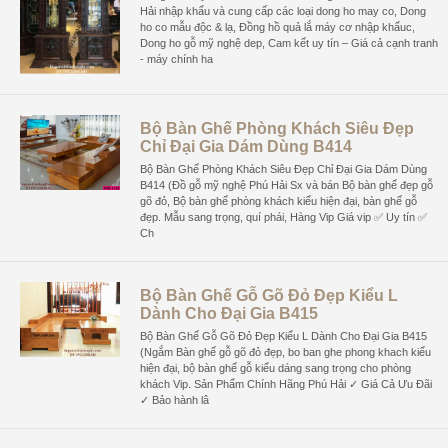
Hải nhập khẩu và cung cấp các loại dong ho may co, Dong
ho co mẫu độc & lạ, Đồng hồ quả lắ máy cơ nhập khẩuc,
Dong ho gỗ mỹ nghệ dep, Cam kết uy tín – Giá cả cạnh tranh
- máy chính ha
Bộ Bàn Ghế Phòng Khách Siêu Đẹp
Chỉ Đại Gia Dám Dùng B414
Bộ Bàn Ghế Phòng Khách Siêu Đẹp Chỉ Đại Gia Dám Dùng
B414 (Đồ gỗ mỹ nghệ Phú Hải Sx và bán Bộ bàn ghế đẹp gỗ
gõ đỏ, Bộ bàn ghế phòng khách kiểu hiện đại, bàn ghế gỗ
đẹp. Mẫu sang trọng, quí phái, Hàng Vip Giá vip ✅ Uy tín ✅
Ch
Bộ Bàn Ghế Gỗ Gõ Đỏ Đẹp Kiểu L
Dành Cho Đại Gia B415
Bộ Bàn Ghế Gỗ Gõ Đỏ Đẹp Kiểu L Dành Cho Đại Gia B415
(Ngắm Bàn ghế gỗ gõ đỏ đẹp, bo ban ghe phong khach kiểu
hiện đại, bộ bàn ghế gỗ kiểu dáng sang trọng cho phòng
khách Vip. Sản Phẩm Chính Hãng Phú Hải ✓ Giá Cả Ưu Đãi
✓ Bảo hành lâ