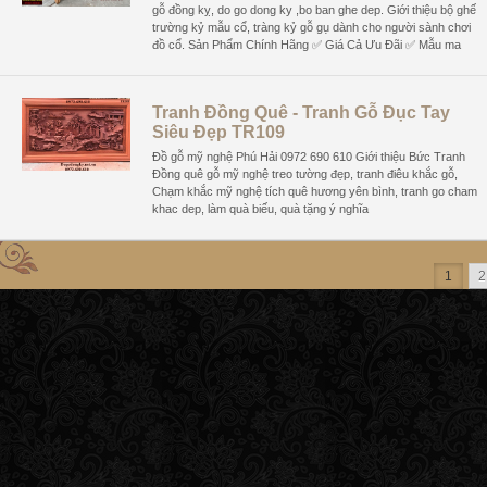
gỗ đồng kỵ, do go dong ky ,bo ban ghe dep. Giới thiệu bộ ghế
trường kỷ mẫu cổ, tràng kỷ gỗ gụ dành cho người sành chơi
đồ cổ. Sản Phẩm Chính Hãng ✅ Giá Cả Ưu Đãi ✅ Mẫu ma
Tranh Đồng Quê - Tranh Gỗ Đục Tay
Siêu Đẹp TR109
Đồ gỗ mỹ nghệ Phú Hải 0972 690 610 Giới thiệu Bức Tranh
Đồng quê gỗ mỹ nghệ treo tường đẹp, tranh điêu khắc gỗ,
Chạm khắc mỹ nghệ tích quê hương yên bình, tranh go cham
khac dep, làm quà biếu, quà tặng ý nghĩa
1
2