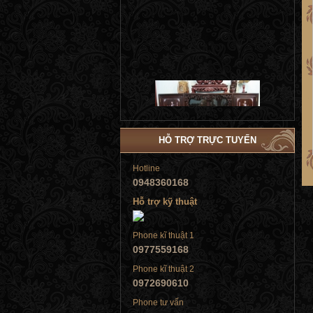
Tủ đứng
HỖ TRỢ TRỰC TUYẾN
Hotline
0948360168
Hỗ trợ kỹ thuật
Tủ đứng
Phone kĩ thuật 1
0977559168
Phone kĩ thuật 2
0972690610
Tủ đứng
Phone tư vấn