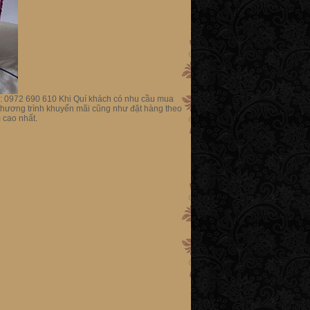
0972 690 610 Khi Quí khách có nhu cầu mua
o chương trình khuyến mãi cũng như đặt hàng theo
 cao nhất.