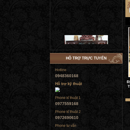
Tủ đứng
HỖ TRỢ TRỰC TUYẾN
Hotline
0948360168
Đ
Hỗ trợ kỹ thuật
T
Tủ đứng
Phone kĩ thuật 1
0977559168
Phone kĩ thuật 2
0972690610
Tủ đứng
Phone tư vấn