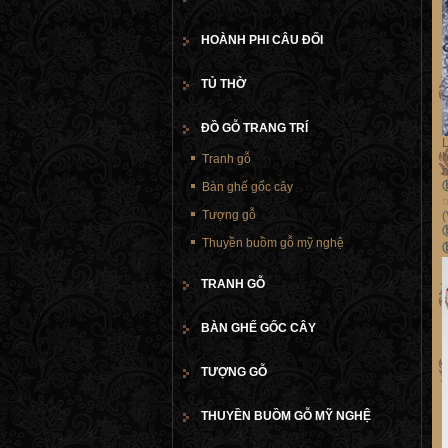
HOÀNH PHI CÂU ĐỐI
TỦ THỜ
ĐỒ GỖ TRANG TRÍ
L
h
Tranh gỗ
m
Bàn ghế gốc cây
☞
Tượng gỗ
(
Thuyền buồm gỗ mỹ nghệ
TRANH GỖ
BÀN GHẾ GỐC CÂY
TƯỢNG GỖ
THUYỀN BUỒM GỖ MỸ NGHỆ