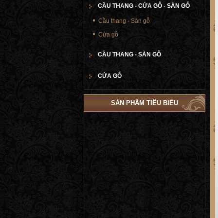
CẦU THANG - CỬA GỖ - SÀN GỖ
Cầu thang - Sàn gỗ
Cửa gỗ
CẦU THANG - SÀN GỖ
CỬA GỖ
SẢN PHẨM TIÊU BIỂU