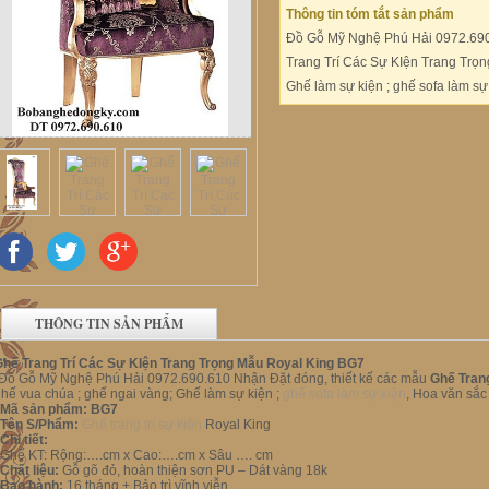
Thông tin tóm tắt sản phẩm
Đồ Gỗ Mỹ Nghệ Phú Hải 0972.690.
Trang Trí Các Sự KIện Trang Trọn
Ghế làm sự kiện ; ghế sofa làm s
THÔNG TIN SẢN PHẨM
Ghế Trang Trí Các Sự KIện Trang Trọng Mẫu Royal King BG7
Đồ Gỗ Mỹ Nghệ Phú Hải 0972.690.610 Nhận Đặt đóng, thiết kế các mẫu
Ghế Trang
hế vua chúa ; ghế ngai vàng; Ghế làm sự kiện ;
ghế sofa làm sự kiện
, Hoa văn sắc
i.Mã sản phẩm: BG7
.Tên S/Phẩm:
Ghế trang trí sự kiện
Royal King
.Chi tiết:
Ghế KT: Rộng:….cm x Cao:….cm x Sâu …. cm
.Chất liệu:
Gỗ gõ đỏ, hoàn thiện sơn PU – Dát vàng 18k
.Bảo hành:
16 tháng + Bảo trì vĩnh viễn