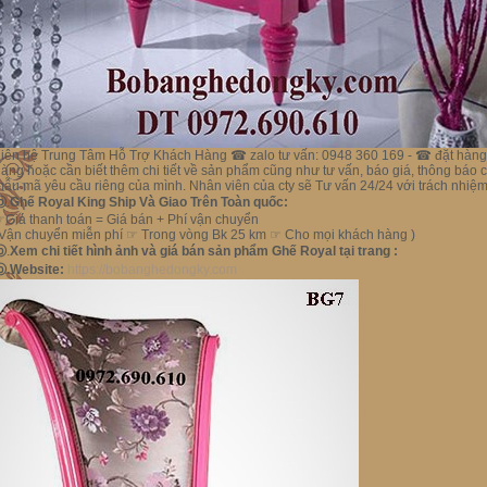
iên hệ Trung Tâm Hỗ Trợ Khách Hàng ☎ zalo tư vấn: 0948 360 169 - ☎ đặt hàng: 
àng hoặc cần biết thêm chi tiết về sản phẩm cũng như tư vấn, báo giá, thông bá
ẫu mã yêu cầu riêng của mình. Nhân viên của cty sẽ Tư vấn 24/24 với trách nhiệm
ⓑ
.
Ghế Royal King Ship Và Giao Trên Toàn quốc:
Giá thanh toán = Giá bán + Phí vận chuyển
Vận chuyển miễn phí ☞ Trong vòng Bk 25 km ☞ Cho mọi khách hàng )
ⓑ
.
Xem chi tiết hình ảnh và giá bán sản phẩm Ghế Royal tại trang :
ⓑ.Website:
https://bobanghedongky.com