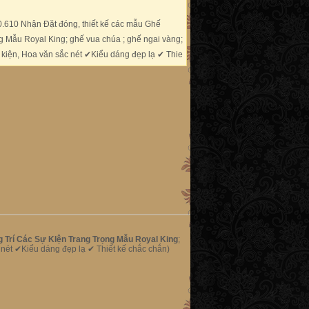
610 Nhận Đặt đóng, thiết kế các mẫu Ghế
g Mẫu Royal King; ghế vua chúa ; ghế ngai vàng;
ự kiện, Hoa văn sắc nét ✔Kiểu dáng đẹp lạ ✔ Thie
 Trí Các Sự KIện Trang Trọng Mẫu Royal King
;
 nét ✔Kiểu dáng đẹp lạ ✔ Thiết kế chắc chắn)