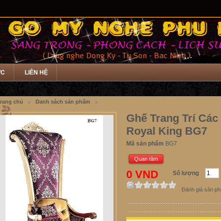
ỨC
LIÊN HỆ
rang chủ
Danh sách sản phẩm
Ghế Trang Trí Các
Royal King BG7
Mã sản phẩm
BG7
Quan tâm
0 VND
Số lượng
Đánh giá sản p