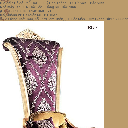
.Địa chỉ :
Đồ gỗ Phú Hải - 10 Lý Đạo Thành - TX Từ Sơn – Băc Ninh
.Nhà Máy:
Khu CN Dốc Sặt – Đồng Kỵ - Bắc Ninh
☎
:
0972.690.610 - 0948.360.168
.Chi Nhánh VP Đại diên tại TP HCM :
ố 3 Đường Thới Tam, Xã Thới Tam Thôn, , H. Hóc Môn – Mrs Giang:
☎
097.663.9