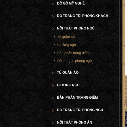
ĐỒ GỖ MỸ NGHỆ
ĐỒ TRANG TRÍ PHÒNG KHÁCH
NỘI THẤT PHÒNG NGỦ
Tủ quần áo
Giường ngủ
Bàn phấn trang điểm
Đồ trang trí phòng ngủ
TỦ QUẦN ÁO
L
p
GIƯỜNG NGỦ
n
d
l
BÀN PHẤN TRANG ĐIỂM
C
:
đ
ĐỒ TRANG TRÍ PHÒNG NGỦ
NỘI THẤT PHÒNG ĂN