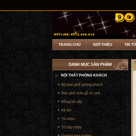
TRANG CHỦ
GIỚI THIỆU
TIN T
T
DANH MỤC SẢN PHẨM
NỘI THẤT PHÒNG KHÁCH
Bộ bàn ghế phòng khách
Bàn ghế sofa gỗ óc chó
Đồng hồ cây
Kệ tivi
Tủ rượu
Tủ bày rượu
Gương treo tường