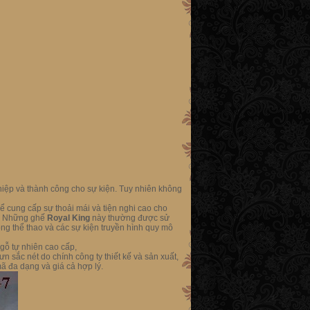
hiệp và thành công cho sự kiện. Tuy nhiên không
để cung cấp sự thoải mái và tiện nghi cao cho
đó. Những ghế
Royal King
này thường được sử
động thể thao và các sự kiện truyền hình quy mô
gỗ tự nhiên cao cấp,
n sắc nét do chính công ty thiết kế và sản xuất,
 đa dạng và giá cả hợp lý.