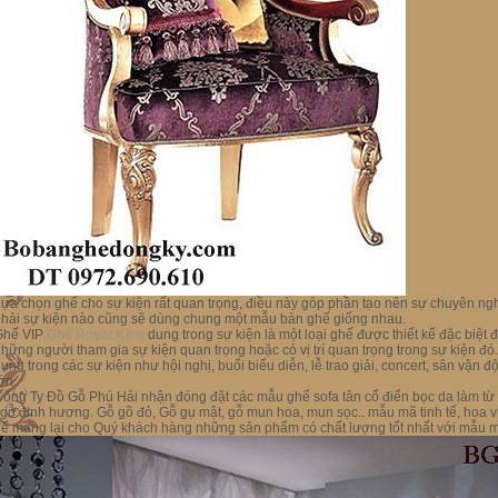
ựa chọn ghế cho sự kiện rất quan trọng, điều này góp phần tạo nên sự chuyên ng
hải sự kiện nào cũng sẽ dùng chung một mẫu bàn ghế giống nhau.
Ghế VIP
Ghế Royal King
dung trong sự kiện là một loại ghế được thiết kế đặc biệt 
hững người tham gia sự kiện quan trọng hoặc có vị trí quan trọng trong sự kiện 
ụng trong các sự kiện như hội nghị, buổi biểu diễn, lễ trao giải, concert, sân vận 
ớn.
ông Ty Đồ Gỗ Phú Hải nhận đóng đặt các mẫu ghế sofa tân cổ điển bọc da làm từ 
 gỗ đinh hương. Gỗ gõ đỏ, Gỗ gụ mật, gỗ mun hoa, mun sọc.. mẫu mã tinh tế, hoa vư
ể mang lại cho Quý khách hàng những sản phẩm có chất lượng tốt nhất với mẫu mã