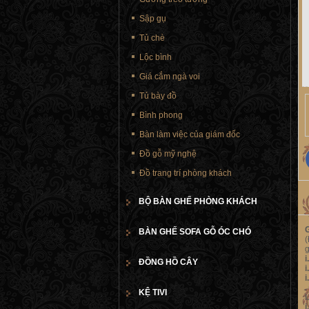
Sập gụ
Tủ chè
Lộc bình
Giá cắm ngà voi
Tủ bày đồ
Bình phong
Bàn làm việc của giám đốc
Đồ gỗ mỹ nghệ
Đồ trang trí phòng khách
BỘ BÀN GHẾ PHÒNG KHÁCH
BÀN GHẾ SOFA GỖ ÓC CHÓ
(
g
ĐỒNG HỒ CÂY
i
i
.
KỆ TIVI
i
i