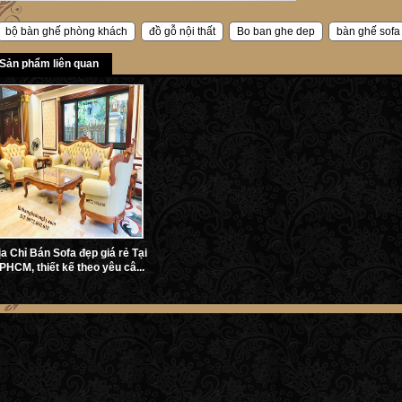
bộ bàn ghế phòng khách
đồ gỗ nội thất
Bo ban ghe dep
bàn ghế sofa 
Sản phẩm liên quan
ịa Chỉ Bán Sofa đẹp giá rẻ Tại
PHCM, thiết kế theo yêu câ...