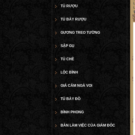
i
TỦ RƯỢU
i
i
TỦ BÀY RƯỢU
S
GƯƠNG TREO TƯỜNG
SẬP GỤ
TỦ CHÈ
LỘC BÌNH
GIÁ CẮM NGÀ VOI
TỦ BÀY ĐỒ
BÌNH PHONG
BÀN LÀM VIỆC CỦA GIÁM ĐỐC