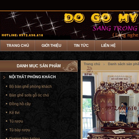
TRANG CHỦ
GIỚI THIỆU
TIN TỨC
LIÊN HỆ
Trang chủ
Danh sách sản ph
DANH MỤC SẢN PHẨM
NỘI THẤT PHÒNG KHÁCH
Bộ bàn ghế phòng khách
Bàn ghế sofa gỗ óc chó
Đồng hồ cây
Kệ tivi
Tủ rượu
Tủ bày rượu
Gương treo tường