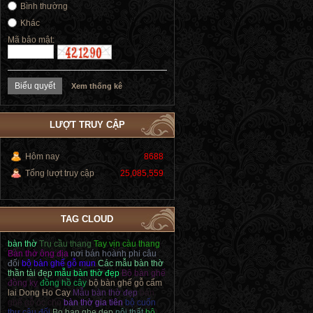
Bình thường
Khác
Mã bảo mật:
Xem thống kê
LƯỢT TRUY CẬP
Hôm nay
8688
Tổng lượt truy cập
25,085,559
TAG CLOUD
bàn thờ
Trụ cầu thang
Tay vịn càu thang
Bàn thờ ông địa
nơi bán hoành phi câu
đối
bộ bàn ghế gỗ mun
Các mẫu bàn thờ
thần tài đẹp
mẫu bàn thờ đẹp
Bộ bàn ghế
đồng kỵ
đồng hồ cây
bộ bàn ghế gỗ cẩm
lai
Dong Ho Cay
Mẫu bàn thờ đẹp
bàn
ghế gỗ óc chó
bàn thờ gia tiên
bộ cuốn
thư câu đối
Bo ban ghe dep
nội thất
bộ