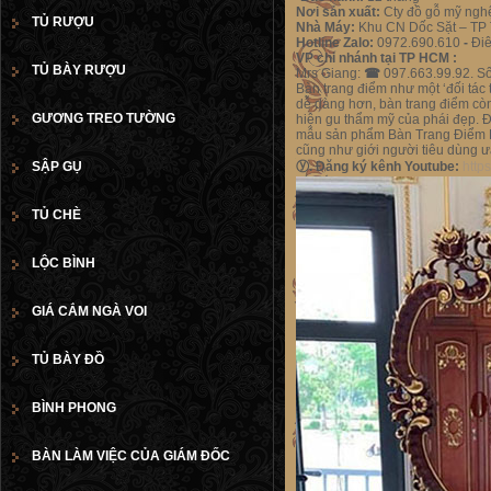
Nơi sản xuất:
Cty đồ gỗ mỹ ngh
TỦ RƯỢU
Nhà Máy:
Khu CN Dốc Sặt – TP 
Hotline Zalo:
0972.690.610
-
Điê
VP chi nhánh tại TP HCM :
TỦ BÀY RƯỢU
Mrs Giang:
☎
097.663.99.92. S
Bàn trang điểm như một ‘đối tác
dễ dàng hơn, bàn trang điểm còn
GƯƠNG TREO TƯỜNG
hiện gu thẩm mỹ của phái đẹp. Đ
mẫu sản phẩm
Bàn Trang Điểm 
cũng như giới người tiêu dùng 
SẬP GỤ
ⓨ.
Đăng ký kênh
Youtube:
http
TỦ CHÈ
LỘC BÌNH
GIÁ CẮM NGÀ VOI
TỦ BÀY ĐỒ
BÌNH PHONG
BÀN LÀM VIỆC CỦA GIÁM ĐỐC