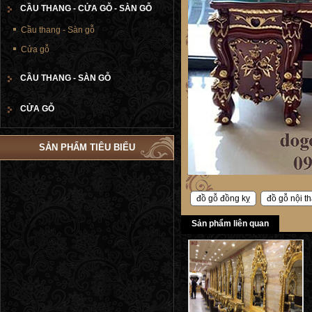
CẦU THANG - CỬA GỖ - SÀN GỖ
Cầu thang - Sàn gỗ
Cửa gỗ
CẦU THANG - SÀN GỖ
CỬA GỖ
SẢN PHẨM TIÊU BIỂU
đồ gỗ đồng kỵ
đồ gỗ nội th
Sản phẩm liên quan