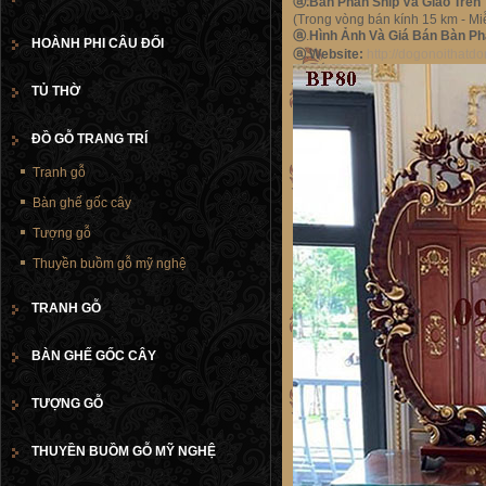
ⓐ
.Bàn Phấn Ship Và Giao Trên
(Trong vòng bán kính 15 km - Miễ
ⓐ
.
Hình Ảnh Và Giá Bán Bàn Ph
HOÀNH PHI CÂU ĐỐI
ⓐ
.
Website:
http://dogonoithat
TỦ THỜ
ĐỒ GỖ TRANG TRÍ
Tranh gỗ
Bàn ghế gốc cây
Tượng gỗ
Thuyền buồm gỗ mỹ nghệ
TRANH GỖ
BÀN GHẾ GỐC CÂY
TƯỢNG GỖ
THUYỀN BUỒM GỖ MỸ NGHỆ