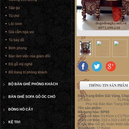
Sập gụ
Tủ chè
Lộc bình
Giá cắm ngà voi
Tủ bày đồ
Bình phong
Bàn làm việc của giám đốc
Đồ gỗ mỹ nghệ
Đồ trang trí phòng khách
BỘ BÀN GHẾ PHÒNG KHÁCH
THÔNG TIN SẢN PHẨM
Bàn Trang Điểm Dát Vàng, Chạ
BÀN GHẾ SOFA GỖ ÓC CHÓ
(25 Mẫu
Bàn trang diểm
, Tủ Phấ
ninh
Phú Hải Bán Bàn Trang Điể
Tên sản phẩm:
Bàn trang điểm 
ĐỒNG HỒ CÂY
Mã hang hóa:
BP80
•
Kích cỡ bàn:
D140cm x C175c
•
Kích cỡ Đôn:
310 x 310 x 420
KỆ TIVI
•
Chất liệu:
Gỗ gõ, hoàn thiện bằn
•
Bảo hành:
12 tháng