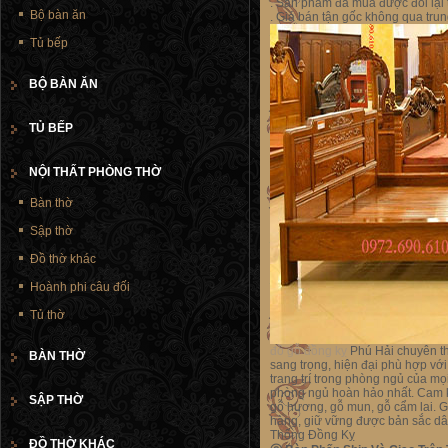
. Sản phẩm đã mua được đổi lại 
Bộ bàn ăn
.
Giá bán tận gốc không qua trun
Tủ bếp
BỘ BÀN ĂN
TỦ BẾP
NỘI THẤT PHÒNG THỜ
Bàn thờ
Sập thờ
Đồ thờ khác
Hoành phi câu đối
Tủ thờ
đồ gỗ đồng kỵ
Phú Hải chuyên thi
BÀN THỜ
sang trọng, hiện đại phù hợp vớ
trang trí trong phòng ngủ của m
phòng ngủ hoàn hảo nhất. Cam kết 
SẬP THỜ
gỗ hương, gỗ mun, gỗ cẩm lai. G
hàng, giữ vững được bản sắc dâ
Thống Đồng Kỵ
ĐỒ THỜ KHÁC