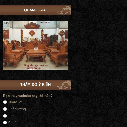
QUẢNG CÁO
Bộ Giường Ngủ Tủ Áo Phòng Cưới Đẹp
Giường Ngủ Victoria Tân Cổ Điển
4
| Đồ Gỗ Phú Hải GN183
Vàng | Đồ Gỗ Phú Hải GN176
THĂM DÒ Ý KIẾN
Bạn thấy website này thế nào?
Tuyệt vời
Chất lượng
Đẹp
Chuẩn