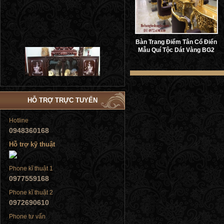
Bàn Trang Điểm Tân Cổ Điển
Mẫu Quí Tộc Dát Vàng BG2
Tủ đứng
HỖ TRỢ TRỰC TUYẾN
Hotline
0948360168
Tủ đứng
Hỗ trợ kỹ thuật
Phone kĩ thuật 1
0977559168
Phone kĩ thuật 2
Tủ đứng
0972690610
Phone tư vấn