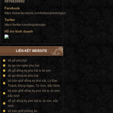
0976639992
Facebook
https://www.facebook.com/bobanghedongky/
Tủ đứng
Twitter
https://twitter.com/dogodongky
Hỗ trợ kinh doanh
LIÊN KẾT WEBSITE
Tủ đứng
đồ gỗ phú hải
do go my nghe phu hai
đồ gỗ đồng kỵ phú hải tx từ sơn
do go dong ky phu hai
bộ bàn ghế đồng kỵ phú hải, Lý Đạo
Thành, Đông Ngàn, Từ Sơn, Bắc Ninh
bộ bàn ghế đồng kỵ phú hải tx. từ sơn,
bắc ninh
đồ gỗ đồng kỵ phú hải tx. từ sơn, bắc
ninh
bộ bàn ghế phòng ăn