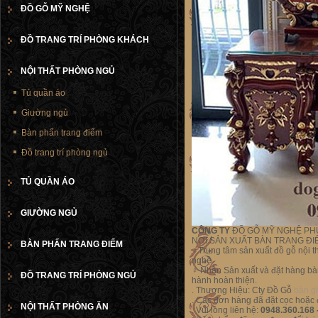
ĐỒ GỖ MỸ NGHỆ
ĐỒ TRANG TRÍ PHÒNG KHÁCH
NỘI THẤT PHÒNG NGỦ
Tủ quần áo
Giường ngủ
Bàn phấn trang điểm
Đồ trang trí phòng ngủ
TỦ QUẦN ÁO
GIƯỜNG NGỦ
CÔNG TY
ĐỒ GỖ MỸ NGHỆ PHÚ
NƠI SẢN XUẤT BÀN TRANG ĐIỂ
BÀN PHẤN TRANG ĐIỂM
♀
Trung tâm sản xuất đồ gỗ nội 
nghệ
♀
Nhận Sản xuất và đặt hàng bàn 
ĐỒ TRANG TRÍ PHÒNG NGỦ
hành hoàn thiện.
. Thương Hiệu: Cty Đồ Gỗ
bàn g
. Các đơn hàng đã đặt cọc hoặc 
NỘI THẤT PHÒNG ĂN
. Vui lòng liên hệ:
0
948.360.168 