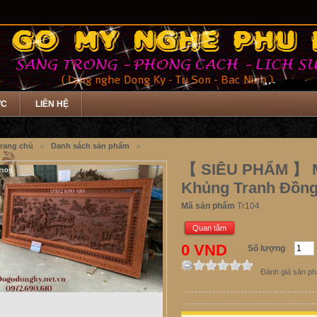
ỨC
LIÊN HỆ
rang chủ
Danh sách sản phẩm
【 SIÊU PHẨM 】 M
Khủng Tranh Đồng
Mã sản phẩm
Tr104
Quan tâm
0 VND
Số lượng
Đánh giá sản p