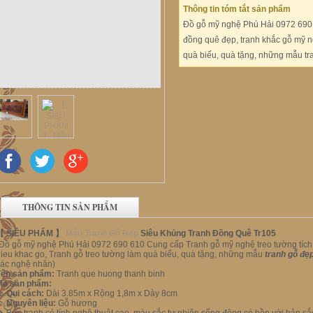
Thông tin tóm tắt sản phẩm
Đồ gỗ mỹ nghệ Phú Hải 0972 690 
đồng quê đẹp, tranh khắc gỗ mỹ n
quà biếu, quà tặng, những mẫu tr
THÔNG TIN SẢN PHẨM
【 SIÊU PHẨM 】
Mẫu Tranh Gỗ Đẹp
Siêu Khủng Tranh Đồng Quê Tr105
Đồ gỗ mỹ nghệ Phú Hải 0972 690 610 Cung cấp Tranh gỗ mỹ nghệ treo tường tích
ieu khac go, Tranh gỗ treo tường làm quà biếu, quà tặng, những mẫu
tranh gỗ đẹ
các nghệ nhân)
Tên sản phẩm:
Tranh que huong thanh binh
Mã sản phẩm:
☺
.
Qui cách:
Dài 3.85m x Rộng 1,8m x Dày 8cm
☺
.
Nguyên liệu:
Gỗ hương