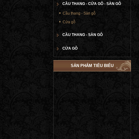
CẦU THANG - CỬA GỖ - SÀN GỖ
Cầu thang - Sàn gỗ
Cửa gỗ
CẦU THANG - SÀN GỖ
CỬA GỖ
SẢN PHẨM TIÊU BIỂU