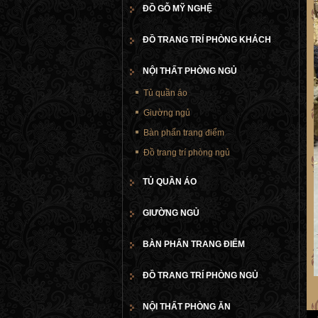
ĐỒ GỖ MỸ NGHỆ
ĐỒ TRANG TRÍ PHÒNG KHÁCH
NỘI THẤT PHÒNG NGỦ
Tủ quần áo
Giường ngủ
Bàn phấn trang điểm
Đồ trang trí phòng ngủ
TỦ QUẦN ÁO
GIƯỜNG NGỦ
BÀN PHẤN TRANG ĐIỂM
ĐỒ TRANG TRÍ PHÒNG NGỦ
NỘI THẤT PHÒNG ĂN