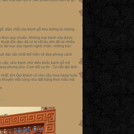
c văn hoá dân tộc
☺
.Sản phẩm được làm từ gỗ
gỗ. Bản chất của tranh gỗ treo tường là những
p theo quy chuẩn. Những loại tranh này được
thuật độc đáo đã có từ rất lâu đời để lại nhiều
 óc tài hoa của người nghệ nhân, những bức
uê đặc sắc nhẩt thể hiện vẻ đẹp phong cảnh
o cấp, như tranh chữ điêu khắc,tranh gỗ mỹ
 phong phú .Cam kết uy tín - Tư vấn tận tình -
t. Khi Quí khách có nhu cầu mua hàng hoặc
rình khuyến mãi cũng như đặt hàng theo mẫu mã
ển
tml