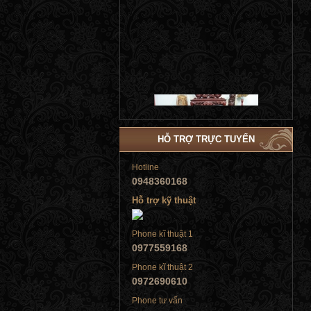
Tủ đứng
HỖ TRỢ TRỰC TUYẾN
Hotline
0948360168
Hỗ trợ kỹ thuật
Tủ đứng
Phone kĩ thuật 1
0977559168
Phone kĩ thuật 2
0972690610
Phone tư vấn
Tủ đứng