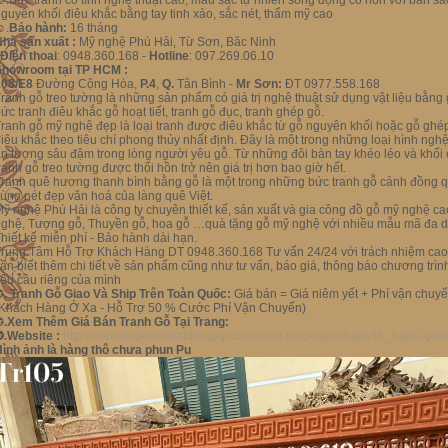
☺
.Bức tranh có tính nghệ thuật cao, màu sắc tự nhiên sống động có hồn với bản sắ
guyên khối điêu khắc bằng tay tinh xảo, sắc nét, thẩm mỹ cao
☺
.
Bảo hành:
16 tháng
hà sản xuất :
Mỹ nghệ Phú Hải, Từ Sơn, Băc Ninh
 Điện thoai
: 0948.360.168 -
Hotline
: 097.269.06.10
Showroom tại TP HCM :
108/E8
Đường Cộng Hòa,
P.4
,
Q.
Tân Bình -
Mr Sơn:
ĐT 0977.558.168
ranh gỗ treo tường là những sản phẩm có giá trị nghệ thuật sử dụng vật liệu bằng 
ức tranh điêu khắc gỗ hoạt tiết, tranh gỗ đục, tranh ghép gỗ.
ranh gỗ mỹ nghệ đẹp là loại tranh được điêu khắc từ gỗ nguyên khối hoặc gỗ ghé
iêu khắc theo tiêu chí phong thủy nhất định. Đây là một trong những loại hình nghệ 
n tượng sâu đậm trong lòng người yêu gỗ. Từ những đôi bàn tay khéo léo và khối
ranh gỗ treo tường được thổi hồn trở nên giá trị hơn bao giờ hết.
ranh quê hương thanh bình bằng gỗ là một trong những bức tranh gỗ cảnh đồng q
ùng nét đẹp văn hoá của làng quê Việt.
ỹ nghệ Phú Hải là công ty chuyên thiết kế, sản xuất và gia công đồ gỗ mỹ nghệ ca
ghệ, Tượng gỗ, Thuyền gỗ, hoa gỗ …quà tặng gỗ mỹ nghệ với nhiều mẫu mã đa dạng
hiết kế miễn phí - Bảo hành dài hạn.
rung Tâm Hỗ Trợ Khách Hàng DT 0948.360.168 Tư vấn 24/24 với trách nhiệm cao nhấ
ần biết thêm chi tiết về sản phẩm cũng như tư vấn, báo giá, thông báo chương t
êu cầu riêng của mình
✪
. Tranh Gỗ Giao Và Ship Trên Toàn Quốc:
Giá bán = Giá niêm yết + Phí vận chuy
(Khách Hàng Ở Xa - Hỗ Trợ 50 % Cước Phí Vận Chuyển)
✪
.Xem Thêm Giá Bán Tranh Gỗ Tại Trang:
✪.Website :
http://www.dogonoithatdongky.com/danh-muc-san-pham/45_tranh-go.h
ình ảnh là hàng thô chưa phun Pu