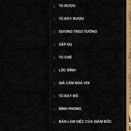
n
TỦ RƯỢU
N
.
TỦ BÀY RƯỢU
T
GƯƠNG TREO TƯỜNG
b
T
đ
SẬP GỤ
ấ
t
T
TỦ CHÈ
c
M
n
T
LỘC BÌNH
T
c
y
GIÁ CẮM NGÀ VOI
TỦ BÀY ĐỒ
H
BÌNH PHONG
BÀN LÀM VIỆC CỦA GIÁM ĐỐC