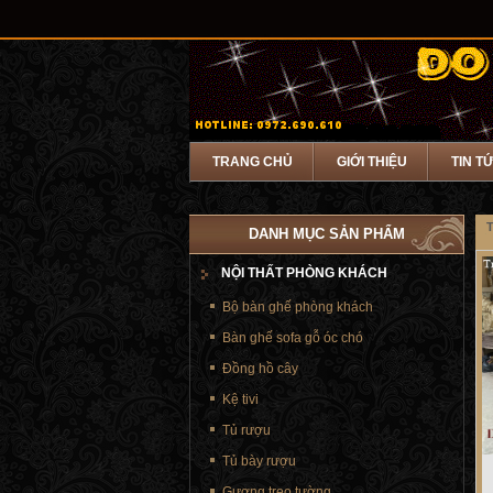
TRANG CHỦ
GIỚI THIỆU
TIN T
T
DANH MỤC SẢN PHẨM
NỘI THẤT PHÒNG KHÁCH
Bộ bàn ghế phòng khách
Bàn ghế sofa gỗ óc chó
Đồng hồ cây
Kệ tivi
Tủ rượu
Tủ bày rượu
Gương treo tường