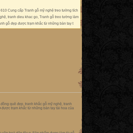
610 Cung cấp Tranh gỗ mỹ nghệ treo tường tích
ghệ, tranh dieu khac go, Tranh gỗ treo tường làm
anh gỗ đẹp được trạm khắc từ những bàn tay t
 đồng quê đẹp, tranh khắc gỗ mỹ nghệ
,
tranh
p
được trạm
khắc
từ những bàn tay tài hoa của