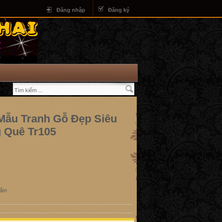
Đăng nhập
Đăng ký
ẫu Tranh Gỗ Đẹp Siêu
 Quê Tr105
hẩm