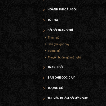
HOÀNH PHI CÂU ĐỐI
TỦ THỜ
ĐỒ GỖ TRANG TRÍ
Tranh gỗ
Bàn ghế gốc cây
Tượng gỗ
Thuyền buồm gỗ mỹ nghệ
TRANH GỖ
BÀN GHẾ GỐC CÂY
TƯỢNG GỖ
THUYỀN BUỒM GỖ MỸ NGHỆ