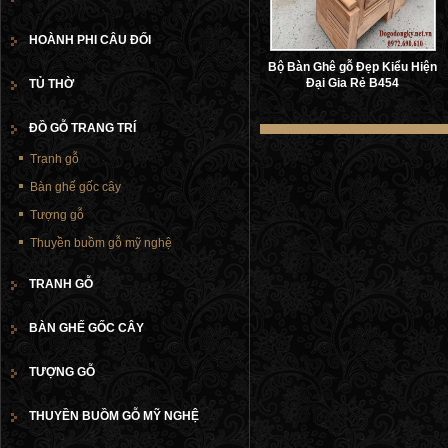
HOÀNH PHI CÂU ĐỐI
Bộ Bàn Ghê gỗ Đẹp Kiểu Hiện
Đại Gia Rẻ B454
TỦ THỜ
ĐỒ GỖ TRANG TRÍ
Tranh gỗ
Bàn ghế gốc cây
Tượng gỗ
Thuyền buồm gỗ mỹ nghệ
TRANH GỖ
BÀN GHẾ GỐC CÂY
TƯỢNG GỖ
THUYỀN BUỒM GỖ MỸ NGHỆ