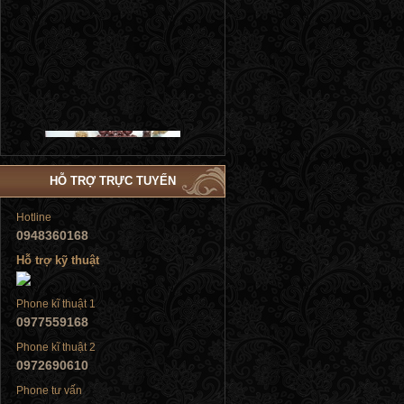
Tủ đứng
HỖ TRỢ TRỰC TUYẾN
Hotline
0948360168
Hỗ trợ kỹ thuật
Tủ đứng
Phone kĩ thuật 1
0977559168
Phone kĩ thuật 2
0972690610
Phone tư vấn
Tủ đứng