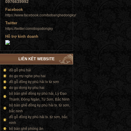
0976639992
Facebook
https://www.facebook.com/bobanghedongky/
Twitter
https://twitter.com/dogodongky
Hỗ trợ kinh doanh
Tủ đứng
LIÊN KẾT WEBSITE
đồ gỗ phú hải
Tủ đứng
do go my nghe phu hai
đồ gỗ đồng kỵ phú hải tx từ sơn
do go dong ky phu hai
bộ bàn ghế đồng kỵ phú hải, Lý Đạo
Thành, Đông Ngàn, Từ Sơn, Bắc Ninh
bộ bàn ghế đồng kỵ phú hải tx. từ sơn,
bắc ninh
đồ gỗ đồng kỵ phú hải tx. từ sơn, bắc
ninh
bộ bàn ghế phòng ăn