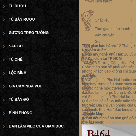
Kích thước
:
TỦ RƯỢU
TỦ BÀY RƯỢU
Chất liệu
:
Thời gian hoàn thành
:
GƯƠNG TREO TƯỜNG
Vận chuyển
:
Giá
:
Thời gian bảo hành:
12 Tháng + 
SẬP GỤ
Nơi Sản Xuất:
Đồ gỗ mỹ nghệ Phú Hải:
10 Lý đ
VP Đại diên tại TP HCM
TỦ CHÈ
108/2/E8 Đường Cộng Hòa, P.4, 
Chắc chắn bạn sẽ phải đón tiếp n
phòng khách đẹp không chỉ giúp
LỘC BÌNH
giao tiếp.
Đồ Gỗ nội thất Phú Hải thuộc là
hiện nay. đứng đầu danh sách nhữ
GIÁ CẮM NGÀ VOI
từ làng nghề mộc truyền thống đồ
đào tạo lành nghề. Công ty Đồ G
với Siêu thị đồ gỗ Phú Hải lớn n
TỦ BÀY ĐỒ
Quí khách có bất kỳ thắc mắc 
trực tiếp Địa chỉ văn phòng của
của mình. Phú Hải "Sẵn lòng phụ
BÌNH PHONG
.Google Map:
https://g.page/d
⑤
.
Chi tiết hình ảnh bàn ghế gỗ & 
⑤.Facebook:
https://www.face
BÀN LÀM VIỆC CỦA GIÁM ĐỐC