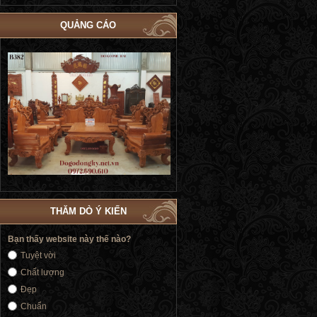
QUẢNG CÁO
g Cô Dâu Dát Vàng | Giường
Bộ Giường Ngủ Tủ Áo Phòng Cưới Đẹp
Giư
oàng Siêu Sang Trọng GN184
| Đồ Gỗ Phú Hải GN183
THĂM DÒ Ý KIẾN
Bạn thấy website này thế nào?
Tuyệt vời
Chất lượng
Đẹp
Chuẩn