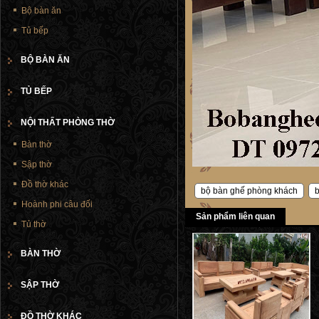
Bộ bàn ăn
Tủ bếp
BỘ BÀN ĂN
TỦ BẾP
NỘI THẤT PHÒNG THỜ
Bàn thờ
Sập thờ
Đồ thờ khác
bộ bàn ghế phòng khách
Hoành phi câu đối
Sản phẩm liên quan
Tủ thờ
BÀN THỜ
SẬP THỜ
ĐỒ THỜ KHÁC