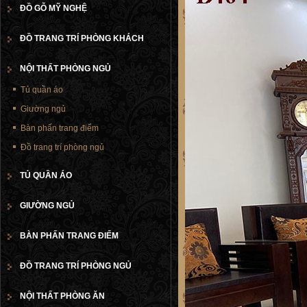
ĐỒ GỖ MỸ NGHỆ
ĐỒ TRANG TRÍ PHÒNG KHÁCH
NỘI THẤT PHÒNG NGỦ
Tủ quần áo
Giường ngủ
Bàn phấn trang điểm
Đồ trang trí phòng ngủ
TỦ QUẦN ÁO
GIƯỜNG NGỦ
BÀN PHẤN TRANG ĐIỂM
ĐỒ TRANG TRÍ PHÒNG NGỦ
NỘI THẤT PHÒNG ĂN