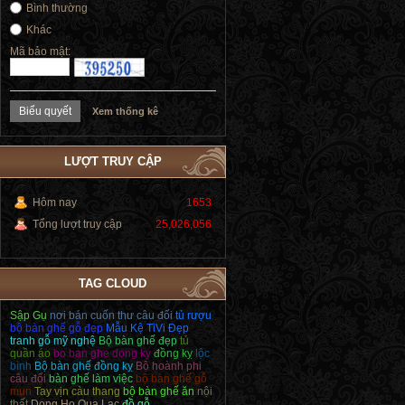
Bình thường
Khác
Mã bảo mật:
Xem thống kê
LƯỢT TRUY CẬP
Hôm nay
1653
Tổng lượt truy cập
25,026,056
TAG CLOUD
Sập Gụ
nơi bán cuốn thư câu đối
tủ rượu
bộ bàn ghế gỗ đẹp
Mẫu Kệ TiVi Đẹp
tranh gỗ mỹ nghệ
Bộ bàn ghế đẹp
tủ
quần áo
bo ban ghe dong ky
đồng kỵ
lộc
bình
Bộ bàn ghế đồng kỵ
Bộ hoành phi
câu đối
bàn ghế làm việc
bộ bàn ghế gỗ
mun
Tay vịn càu thang
bộ bàn ghế ăn
nội
thất
Dong Ho Qua Lac
đồ gỗ