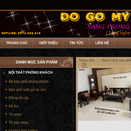
TRANG CHỦ
GIỚI THIỆU
TIN TỨC
LIÊN HỆ
Trang chủ
Danh sách sản ph
DANH MỤC SẢN PHẨM
NỘI THẤT PHÒNG KHÁCH
Bộ bàn ghế phòng khách
Bàn ghế sofa gỗ óc chó
Đồng hồ cây
Kệ tivi
Tủ rượu
Tủ bày rượu
Gương treo tường