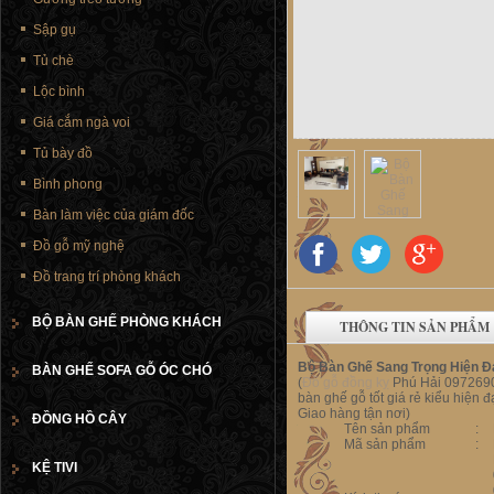
Sập gụ
Tủ chè
Lộc bình
Giá cắm ngà voi
Tủ bày đồ
Bình phong
Bàn làm việc của giám đốc
Đồ gỗ mỹ nghệ
Đồ trang trí phòng khách
BỘ BÀN GHẾ PHÒNG KHÁCH
THÔNG TIN SẢN PHẨM
Bộ Bàn Ghế Sang Trọng Hiện 
BÀN GHẾ SOFA GỖ ÓC CHÓ
(
Đồ gỗ đồng kỵ
Phú Hải 097269
bàn ghế gỗ tốt giá rẻ kiểu hiện 
Giao hàng tận nơi)
ĐỒNG HỒ CÂY
Tên sản phẩm
:
Mã sản phẩm
:
KỆ TIVI