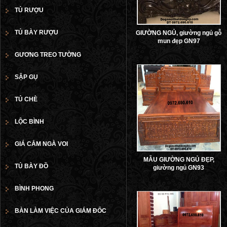
TỦ RƯỢU
TỦ BÀY RƯỢU
GIƯỜNG NGỦ, giường ngủ gỗ
mun đẹp GN97
GƯƠNG TREO TƯỜNG
SẬP GỤ
TỦ CHÈ
LỘC BÌNH
GIÁ CẮM NGÀ VOI
MẪU GIƯỜNG NGỦ ĐẸP,
TỦ BÀY ĐỒ
giường ngủ GN93
BÌNH PHONG
BÀN LÀM VIỆC CỦA GIÁM ĐỐC