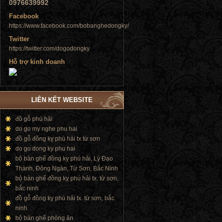
0976639992
Facebook
https://www.facebook.com/bobanghedongky/
Twitter
Tủ đứng
https://twitter.com/dogodongky
Hỗ trợ kinh doanh
LIÊN KẾT WEBSITE
Tủ đứng
đồ gỗ phú hải
do go my nghe phu hai
đồ gỗ đồng kỵ phú hải tx từ sơn
do go dong ky phu hai
bộ bàn ghế đồng kỵ phú hải, Lý Đạo
Thành, Đông Ngàn, Từ Sơn, Bắc Ninh
bộ bàn ghế đồng kỵ phú hải tx. từ sơn,
bắc ninh
đồ gỗ đồng kỵ phú hải tx. từ sơn, bắc
ninh
bộ bàn ghế phòng ăn