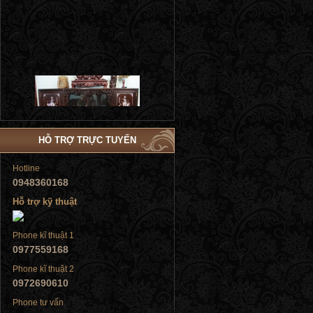
Tủ đứng
HỖ TRỢ TRỰC TUYẾN
Hotline
0948360168
Tủ đứng
Hỗ trợ kỹ thuật
Phone kĩ thuật 1
0977559168
Phone kĩ thuật 2
0972690610
Tủ đứng
Phone tư vấn