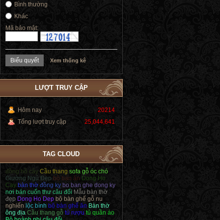
Bình thường
Khác
Mã bảo mật:
Xem thống kê
LƯỢT TRUY CẬP
Hôm nay
20214
Tổng lượt truy cập
25,044,641
TAG CLOUD
đồng hồ cây
Cầu thang
sofa gỗ óc chó
Giường Ngủ Đẹp
bộ bàn ăn
Dong Ho
Cay
bàn thờ
đồng kỵ
bo ban ghe dong ky
nơi bán cuốn thư câu đối
Mẫu bàn thờ
đẹp
Dong Ho Dep
bộ bàn ghế gỗ nu
nghiến
lộc bình
bộ bàn ghế ăn
Bàn thờ
ông địa
Cầu thang gỗ
tủ rượu
tủ quần áo
Bộ hoành phi câu đối