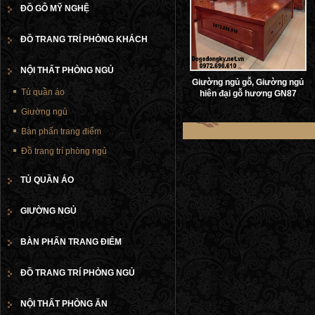
ĐỒ GỖ MỸ NGHỆ
ĐỒ TRANG TRÍ PHÒNG KHÁCH
NỘI THẤT PHÒNG NGỦ
Giường ngủ gỗ, Giường ngủ
Tủ quần áo
hiên đại gỗ hương GN87
Giường ngủ
Bàn phấn trang điểm
Đồ trang trí phòng ngủ
TỦ QUẦN ÁO
GIƯỜNG NGỦ
BÀN PHẤN TRANG ĐIỂM
ĐỒ TRANG TRÍ PHÒNG NGỦ
NỘI THẤT PHÒNG ĂN