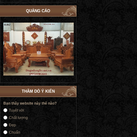
QUẢNG CÁO
Bộ Giường Cô Dâu Dát Vàng | Giường
Bộ Giường Ngủ Tủ Áo Phòng Cướ
Cưới Nữ Hoàng Siêu Sang Trọng GN184
| Đồ Gỗ Phú Hải GN183
THĂM DÒ Ý KIẾN
Bạn thấy website này thế nào?
Tuyệt vời
Chất lượng
Đẹp
Chuẩn