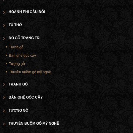
HOÀNH PHI CÂU ĐỐI
TỦ THỜ
ĐỒ GỖ TRANG TRÍ
Tranh gỗ
Bàn ghế gốc cây
Tượng gỗ
Thuyền buồm gỗ mỹ nghệ
TRANH GỖ
BÀN GHẾ GỐC CÂY
TƯỢNG GỖ
THUYỀN BUỒM GỖ MỸ NGHỆ