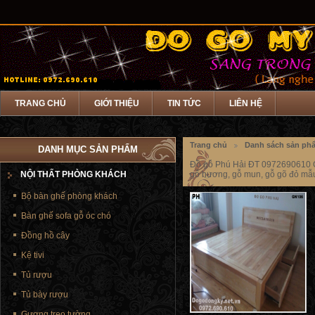
TRANG CHỦ
GIỚI THIỆU
TIN TỨC
LIÊN HỆ
Trang chủ
Danh sách sản ph
DANH MỤC SẢN PHẨM
Đồ gỗ Phú Hải ĐT 0972690610 C
NỘI THẤT PHÒNG KHÁCH
gỗ hương, gỗ mun, gỗ gõ đỏ mẫu
Bộ bàn ghế phòng khách
Bàn ghế sofa gỗ óc chó
Đồng hồ cây
Kệ tivi
Tủ rượu
Tủ bày rượu
Gương treo tường